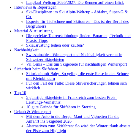
Langlauf Weltcup 2026/2027: Die Rennen auf einen Blick
Interviews & Reportagen
Ski-Disziplinen im Ski Alpin-Weltcup - Abfahrt, Super-G &
Co.
Experte für Tiefschnee und Skitouren - Das ist der Beruf des
Bergführers
Material & Ausrüstung
Die perfekte Tourenskibindung finden: Bauarten, Technik und
Praxis-Tipps
Skiausrüstung leihen oder kaufen?
Nachhaltigkeit
Swisstainable - Wintersport und Nachhaltigkeit vereint in
Schweizer Skigebieten
Val Cenis – Das tun Skigebiete für nachhaltigen Wintersport
Sicherheit beim Skifahren
Skiurlaub mit Baby: So gelingt die erste Reise in den Schnee
mit Kleinkindern
Für den Fall der Fälle: Diese Skiversicherungen lohnen sich
wirklich
Top 10
5 günstige Skigebiete in Frankreich zum besten Preis-
Leistungs-Verhältnis!
10 gute Gründe für Skifahren in Sterzing
Urlaub & Wintersport
Mit dem Auto in die Berge: Maut und Vignetten für die
Anfahrt ins Skigebiet 2026
Alternativen zum Skifahren: So wird der Winterurlaub abseits
der Piste zum Highlight