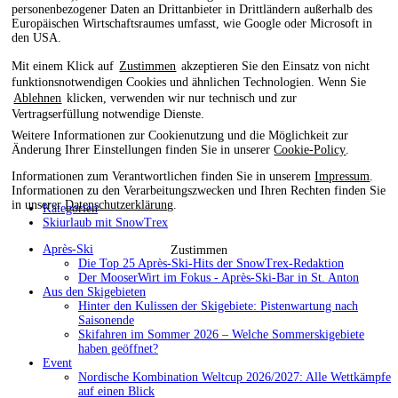
personenbezogener Daten an Drittanbieter in Drittländern außerhalb des
Europäischen Wirtschaftsraumes umfasst, wie Google oder Microsoft in
den USA.
Mit einem Klick auf
Zustimmen
akzeptieren Sie den Einsatz von nicht
funktionsnotwendigen Cookies und ähnlichen Technologien. Wenn Sie
Ablehnen
klicken, verwenden wir nur technisch und zur
Vertragserfüllung notwendige Dienste.
Weitere Informationen zur Cookienutzung und die Möglichkeit zur
Änderung Ihrer Einstellungen finden Sie in unserer
Cookie-Policy
.
Informationen zum Verantwortlichen finden Sie in unserem
Impressum
.
Informationen zu den Verarbeitungszwecken und Ihren Rechten finden Sie
in unserer
Datenschutzerklärung
.
Kategorien
Skiurlaub mit SnowTrex
Après-Ski
Zustimmen
Die Top 25 Après-Ski-Hits der SnowTrex-Redaktion
Der MooserWirt im Fokus - Après-Ski-Bar in St. Anton
Aus den Skigebieten
Hinter den Kulissen der Skigebiete: Pistenwartung nach
Saisonende
Skifahren im Sommer 2026 – Welche Sommerskigebiete
haben geöffnet?
Event
Nordische Kombination Weltcup 2026/2027: Alle Wettkämpfe
auf einen Blick