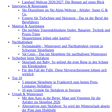
Langlauf Weltcup 2026/2027: Die Rennen auf einen Blick
Interviews & Reportagen
Ski-Disziplinen im Ski Alpin-Weltcup - Abfahrt, Super-G &
Co.
Experte für Tiefschnee und Skitouren - Das ist der Beruf des
Bergführers
Material & Ausrüstung
Die perfekte Tourenskibindung finden: Bauarten, Technik und
Praxis-Tipps
Skiausrüstung leihen oder kaufen?
Nachhaltigkeit
Swisstainable - Wintersport und Nachhaltigkeit vereint in
Schweizer Skigebieten
Val Cenis – Das tun Skigebiete für nachhaltigen Wintersport
Sicherheit beim Skifahren
Skiurlaub mit Baby: So gelingt die erste Reise in den Schnee
mit Kleinkindern
Für den Fall der Fälle: Diese Skiversicherungen lohnen sich
wirklich
Top 10
5 günstige Skigebiete in Frankreich zum besten Preis-
Leistungs-Verhältnis!
10 gute Gründe für Skifahren in Sterzing
Urlaub & Wintersport
Mit dem Auto in die Berge: Maut und Vignetten für die
Anfahrt ins Skigebiet 2026
Alternativen zum Skifahren: So wird der Winterurlaub abseits
der Piste zum Highlight