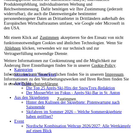
Produktempfehlung, individualisierten Werbung und
Reichweitenmessung. Dafür benötigen wir Ihre Zustimmung (jederzeit
widerrufbar), die auch die Datenweitergabe bestimmter
personenbezogener Daten an Drittanbieter in Drittländern außerhalb des
Europäischen Wirtschaftsraumes umfasst, wie Google oder Microsoft in
den USA.
Mit einem Klick auf
Zustimmen
akzeptieren Sie den Einsatz von nicht
funktionsnotwendigen Cookies und ähnlichen Technologien. Wenn Sie
Ablehnen
klicken, verwenden wir nur technisch und zur
Vertragserfüllung notwendige Dienste.
Weitere Informationen zur Cookienutzung und die Möglichkeit zur
Änderung Ihrer Einstellungen finden Sie in unserer
Cookie-Policy
.
Kategorien
Informationen zum Verantwortlichen finden Sie in unserem
Impressum
.
Skiurlaub mit SnowTrex
Informationen zu den Verarbeitungszwecken und Ihren Rechten finden Sie
Après-Ski
in unserer
Datenschutzerklärung
.
Die Top 25 Après-Ski-Hits der SnowTrex-Redaktion
Der MooserWirt im Fokus - Après-Ski-Bar in St. Anton
Aus den Skigebieten
Zustimmen
Hinter den Kulissen der Skigebiete: Pistenwartung nach
Saisonende
Skifahren im Sommer 2026 – Welche Sommerskigebiete
haben geöffnet?
Event
Nordische Kombination Weltcup 2026/2027: Alle Wettkämpfe
auf einen Blick