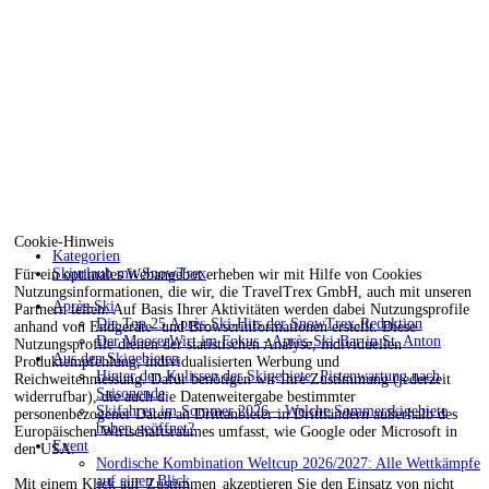
Cookie-Hinweis
Kategorien
Skiurlaub mit SnowTrex
Für ein optimales Webangebot erheben wir mit Hilfe von Cookies
Nutzungsinformationen, die wir, die TravelTrex GmbH, auch mit unseren
Après-Ski
Partnern teilen. Auf Basis Ihrer Aktivitäten werden dabei Nutzungsprofile
Die Top 25 Après-Ski-Hits der SnowTrex-Redaktion
anhand von Endgeräte- und Browserinformationen erstellt. Diese
Der MooserWirt im Fokus - Après-Ski-Bar in St. Anton
Nutzungsprofile dienen der statistischen Analyse, individuellen
Aus den Skigebieten
Produktempfehlung, individualisierten Werbung und
Hinter den Kulissen der Skigebiete: Pistenwartung nach
Reichweitenmessung. Dafür benötigen wir Ihre Zustimmung (jederzeit
Saisonende
widerrufbar), die auch die Datenweitergabe bestimmter
Skifahren im Sommer 2026 – Welche Sommerskigebiete
personenbezogener Daten an Drittanbieter in Drittländern außerhalb des
haben geöffnet?
Europäischen Wirtschaftsraumes umfasst, wie Google oder Microsoft in
Event
den USA.
Nordische Kombination Weltcup 2026/2027: Alle Wettkämpfe
auf einen Blick
Mit einem Klick auf
Zustimmen
akzeptieren Sie den Einsatz von nicht