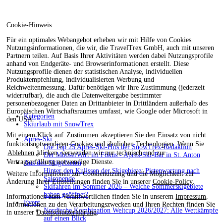
Cookie-Hinweis
Für ein optimales Webangebot erheben wir mit Hilfe von Cookies
Nutzungsinformationen, die wir, die TravelTrex GmbH, auch mit unseren
Partnern teilen. Auf Basis Ihrer Aktivitäten werden dabei Nutzungsprofile
anhand von Endgeräte- und Browserinformationen erstellt. Diese
Nutzungsprofile dienen der statistischen Analyse, individuellen
Produktempfehlung, individualisierten Werbung und
Reichweitenmessung. Dafür benötigen wir Ihre Zustimmung (jederzeit
widerrufbar), die auch die Datenweitergabe bestimmter
personenbezogener Daten an Drittanbieter in Drittländern außerhalb des
Europäischen Wirtschaftsraumes umfasst, wie Google oder Microsoft in
Kategorien
den USA.
Skiurlaub mit SnowTrex
Mit einem Klick auf
Zustimmen
akzeptieren Sie den Einsatz von nicht
Après-Ski
funktionsnotwendigen Cookies und ähnlichen Technologien. Wenn Sie
Die Top 25 Après-Ski-Hits der SnowTrex-Redaktion
Ablehnen
klicken, verwenden wir nur technisch und zur
Der MooserWirt im Fokus - Après-Ski-Bar in St. Anton
Vertragserfüllung notwendige Dienste.
Aus den Skigebieten
Hinter den Kulissen der Skigebiete: Pistenwartung nach
Weitere Informationen zur Cookienutzung und die Möglichkeit zur
Saisonende
Änderung Ihrer Einstellungen finden Sie in unserer
Cookie-Policy
.
Skifahren im Sommer 2026 – Welche Sommerskigebiete
haben geöffnet?
Informationen zum Verantwortlichen finden Sie in unserem
Impressum
.
Event
Informationen zu den Verarbeitungszwecken und Ihren Rechten finden Sie
Nordische Kombination Weltcup 2026/2027: Alle Wettkämpfe
in unserer
Datenschutzerklärung
.
auf einen Blick