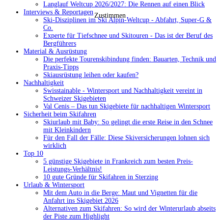
Langlauf Weltcup 2026/2027: Die Rennen auf einen Blick
Interviews & Reportagen
Zustimmen
Ski-Disziplinen im Ski Alpin-Weltcup - Abfahrt, Super-G &
Co.
Experte für Tiefschnee und Skitouren - Das ist der Beruf des
Bergführers
Material & Ausrüstung
Die perfekte Tourenskibindung finden: Bauarten, Technik und
Praxis-Tipps
Skiausrüstung leihen oder kaufen?
Nachhaltigkeit
Swisstainable - Wintersport und Nachhaltigkeit vereint in
Schweizer Skigebieten
Val Cenis – Das tun Skigebiete für nachhaltigen Wintersport
Sicherheit beim Skifahren
Skiurlaub mit Baby: So gelingt die erste Reise in den Schnee
mit Kleinkindern
Für den Fall der Fälle: Diese Skiversicherungen lohnen sich
wirklich
Top 10
5 günstige Skigebiete in Frankreich zum besten Preis-
Leistungs-Verhältnis!
10 gute Gründe für Skifahren in Sterzing
Urlaub & Wintersport
Mit dem Auto in die Berge: Maut und Vignetten für die
Anfahrt ins Skigebiet 2026
Alternativen zum Skifahren: So wird der Winterurlaub abseits
der Piste zum Highlight