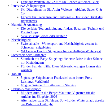
Langlauf Weltcup 2026/2027: Die Rennen auf einen Blick
Interviews & Reportagen
Ski-Disziplinen im Ski Alpin-Weltcup - Abfahrt, Super-G &
Co.
Experte für Tiefschnee und Skitouren - Das ist der Beruf des
Bergführers
Material & Ausrüstung
Die perfekte Tourenskibindung finden: Bauarten, Technik und
Praxis-Tipps
Skiausrüstung leihen oder kaufen?
Nachhaltigkeit
Swisstainable - Wintersport und Nachhaltigkeit vereint in
Schweizer Skigebieten
Val Cenis – Das tun Skigebiete für nachhaltigen Wintersport
Sicherheit beim Skifahren
Skiurlaub mit Baby: So gelingt die erste Reise in den Schnee
mit Kleinkindern
Für den Fall der Fälle: Diese Skiversicherungen lohnen sich
wirklich
Top 10
5 günstige Skigebiete in Frankreich zum besten Preis-
Leistungs-Verhältnis!
10 gute Gründe für Skifahren in Sterzing
Urlaub & Wintersport
Mit dem Auto in die Berge: Maut und Vignetten für die
Anfahrt ins Skigebiet 2026
Alternativen zum Skifahren: So wird der Winterurlaub abseits
der Piste zum Highlight