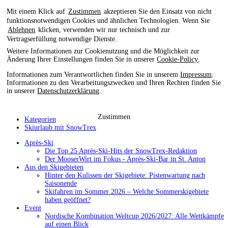
Mit einem Klick auf
Zustimmen
akzeptieren Sie den Einsatz von nicht
funktionsnotwendigen Cookies und ähnlichen Technologien. Wenn Sie
Ablehnen
klicken, verwenden wir nur technisch und zur
Vertragserfüllung notwendige Dienste.
Weitere Informationen zur Cookienutzung und die Möglichkeit zur
Änderung Ihrer Einstellungen finden Sie in unserer
Cookie-Policy
.
Informationen zum Verantwortlichen finden Sie in unserem
Impressum
.
Informationen zu den Verarbeitungszwecken und Ihren Rechten finden Sie
in unserer
Datenschutzerklärung
.
Zustimmen
Kategorien
Skiurlaub mit SnowTrex
Après-Ski
Die Top 25 Après-Ski-Hits der SnowTrex-Redaktion
Der MooserWirt im Fokus - Après-Ski-Bar in St. Anton
Aus den Skigebieten
Hinter den Kulissen der Skigebiete: Pistenwartung nach
Saisonende
Skifahren im Sommer 2026 – Welche Sommerskigebiete
haben geöffnet?
Event
Nordische Kombination Weltcup 2026/2027: Alle Wettkämpfe
auf einen Blick