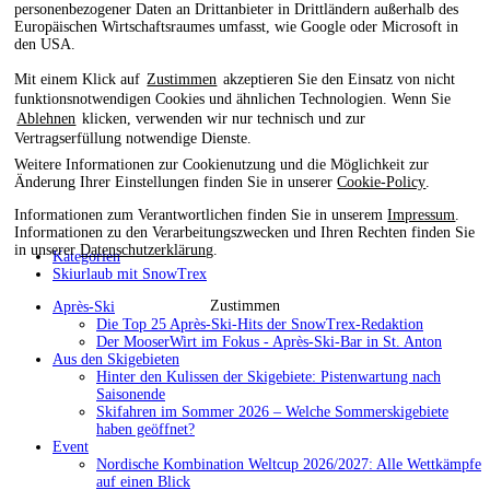
personenbezogener Daten an Drittanbieter in Drittländern außerhalb des
Europäischen Wirtschaftsraumes umfasst, wie Google oder Microsoft in
den USA.
Mit einem Klick auf
Zustimmen
akzeptieren Sie den Einsatz von nicht
funktionsnotwendigen Cookies und ähnlichen Technologien. Wenn Sie
Ablehnen
klicken, verwenden wir nur technisch und zur
Vertragserfüllung notwendige Dienste.
Weitere Informationen zur Cookienutzung und die Möglichkeit zur
Änderung Ihrer Einstellungen finden Sie in unserer
Cookie-Policy
.
Informationen zum Verantwortlichen finden Sie in unserem
Impressum
.
Informationen zu den Verarbeitungszwecken und Ihren Rechten finden Sie
in unserer
Datenschutzerklärung
.
Kategorien
Skiurlaub mit SnowTrex
Zustimmen
Après-Ski
Die Top 25 Après-Ski-Hits der SnowTrex-Redaktion
Der MooserWirt im Fokus - Après-Ski-Bar in St. Anton
Aus den Skigebieten
Hinter den Kulissen der Skigebiete: Pistenwartung nach
Saisonende
Skifahren im Sommer 2026 – Welche Sommerskigebiete
haben geöffnet?
Event
Nordische Kombination Weltcup 2026/2027: Alle Wettkämpfe
auf einen Blick