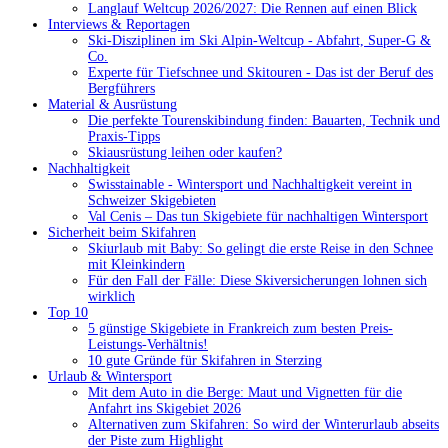
Langlauf Weltcup 2026/2027: Die Rennen auf einen Blick
Interviews & Reportagen
Ski-Disziplinen im Ski Alpin-Weltcup - Abfahrt, Super-G &
Co.
Experte für Tiefschnee und Skitouren - Das ist der Beruf des
Bergführers
Material & Ausrüstung
Die perfekte Tourenskibindung finden: Bauarten, Technik und
Praxis-Tipps
Skiausrüstung leihen oder kaufen?
Nachhaltigkeit
Swisstainable - Wintersport und Nachhaltigkeit vereint in
Schweizer Skigebieten
Val Cenis – Das tun Skigebiete für nachhaltigen Wintersport
Sicherheit beim Skifahren
Skiurlaub mit Baby: So gelingt die erste Reise in den Schnee
mit Kleinkindern
Für den Fall der Fälle: Diese Skiversicherungen lohnen sich
wirklich
Top 10
5 günstige Skigebiete in Frankreich zum besten Preis-
Leistungs-Verhältnis!
10 gute Gründe für Skifahren in Sterzing
Urlaub & Wintersport
Mit dem Auto in die Berge: Maut und Vignetten für die
Anfahrt ins Skigebiet 2026
Alternativen zum Skifahren: So wird der Winterurlaub abseits
der Piste zum Highlight