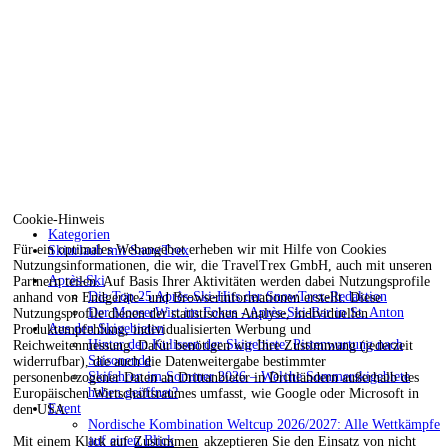
Cookie-Hinweis
Kategorien
Für ein optimales Webangebot erheben wir mit Hilfe von Cookies
Skiurlaub mit SnowTrex
Nutzungsinformationen, die wir, die TravelTrex GmbH, auch mit unseren
Après-Ski
Partnern teilen. Auf Basis Ihrer Aktivitäten werden dabei Nutzungsprofile
Die Top 25 Après-Ski-Hits der SnowTrex-Redaktion
anhand von Endgeräte- und Browserinformationen erstellt. Diese
Der MooserWirt im Fokus - Après-Ski-Bar in St. Anton
Nutzungsprofile dienen der statistischen Analyse, individuellen
Aus den Skigebieten
Produktempfehlung, individualisierten Werbung und
Hinter den Kulissen der Skigebiete: Pistenwartung nach
Reichweitenmessung. Dafür benötigen wir Ihre Zustimmung (jederzeit
Saisonende
widerrufbar), die auch die Datenweitergabe bestimmter
Skifahren im Sommer 2026 – Welche Sommerskigebiete
personenbezogener Daten an Drittanbieter in Drittländern außerhalb des
haben geöffnet?
Europäischen Wirtschaftsraumes umfasst, wie Google oder Microsoft in
Event
den USA.
Nordische Kombination Weltcup 2026/2027: Alle Wettkämpfe
auf einen Blick
Mit einem Klick auf
Zustimmen
akzeptieren Sie den Einsatz von nicht