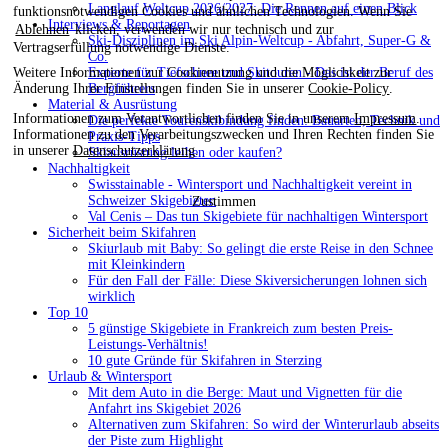
Langlauf Weltcup 2026/2027: Die Rennen auf einen Blick
funktionsnotwendigen Cookies und ähnlichen Technologien. Wenn Sie
Interviews & Reportagen
Ablehnen
klicken, verwenden wir nur technisch und zur
Ski-Disziplinen im Ski Alpin-Weltcup - Abfahrt, Super-G &
Vertragserfüllung notwendige Dienste.
Co.
Weitere Informationen zur Cookienutzung und die Möglichkeit zur
Experte für Tiefschnee und Skitouren - Das ist der Beruf des
Änderung Ihrer Einstellungen finden Sie in unserer
Cookie-Policy
.
Bergführers
Material & Ausrüstung
Informationen zum Verantwortlichen finden Sie in unserem
Impressum
.
Die perfekte Tourenskibindung finden: Bauarten, Technik und
Informationen zu den Verarbeitungszwecken und Ihren Rechten finden Sie
Praxis-Tipps
in unserer
Datenschutzerklärung
.
Skiausrüstung leihen oder kaufen?
Nachhaltigkeit
Swisstainable - Wintersport und Nachhaltigkeit vereint in
Schweizer Skigebieten
Zustimmen
Val Cenis – Das tun Skigebiete für nachhaltigen Wintersport
Sicherheit beim Skifahren
Skiurlaub mit Baby: So gelingt die erste Reise in den Schnee
mit Kleinkindern
Für den Fall der Fälle: Diese Skiversicherungen lohnen sich
wirklich
Top 10
5 günstige Skigebiete in Frankreich zum besten Preis-
Leistungs-Verhältnis!
10 gute Gründe für Skifahren in Sterzing
Urlaub & Wintersport
Mit dem Auto in die Berge: Maut und Vignetten für die
Anfahrt ins Skigebiet 2026
Alternativen zum Skifahren: So wird der Winterurlaub abseits
der Piste zum Highlight