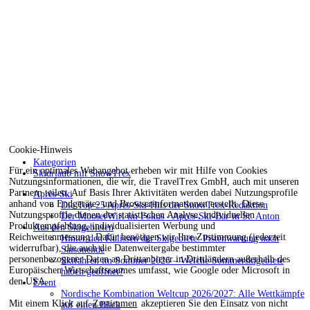
Cookie-Hinweis
Kategorien
Für ein optimales Webangebot erheben wir mit Hilfe von Cookies
Skiurlaub mit SnowTrex
Nutzungsinformationen, die wir, die TravelTrex GmbH, auch mit unseren
Partnern teilen. Auf Basis Ihrer Aktivitäten werden dabei Nutzungsprofile
Après-Ski
anhand von Endgeräte- und Browserinformationen erstellt. Diese
Die Top 25 Après-Ski-Hits der SnowTrex-Redaktion
Nutzungsprofile dienen der statistischen Analyse, individuellen
Der MooserWirt im Fokus - Après-Ski-Bar in St. Anton
Produktempfehlung, individualisierten Werbung und
Aus den Skigebieten
Reichweitenmessung. Dafür benötigen wir Ihre Zustimmung (jederzeit
Hinter den Kulissen der Skigebiete: Pistenwartung nach
widerrufbar), die auch die Datenweitergabe bestimmter
Saisonende
personenbezogener Daten an Drittanbieter in Drittländern außerhalb des
Skifahren im Sommer 2026 – Welche Sommerskigebiete
Europäischen Wirtschaftsraumes umfasst, wie Google oder Microsoft in
haben geöffnet?
den USA.
Event
Nordische Kombination Weltcup 2026/2027: Alle Wettkämpfe
Mit einem Klick auf
Zustimmen
akzeptieren Sie den Einsatz von nicht
auf einen Blick