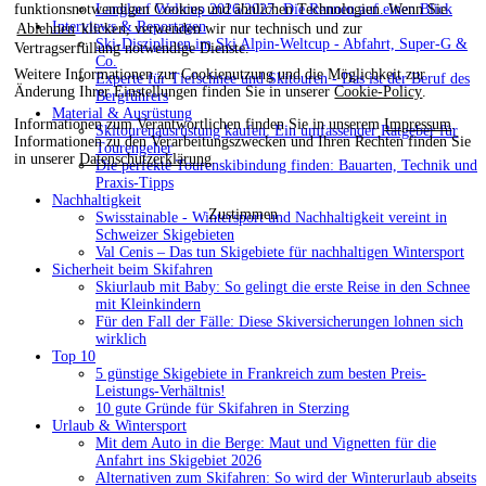
Langlauf Weltcup 2026/2027: Die Rennen auf einen Blick
funktionsnotwendigen Cookies und ähnlichen Technologien. Wenn Sie
Interviews & Reportagen
Ablehnen
klicken, verwenden wir nur technisch und zur
Ski-Disziplinen im Ski Alpin-Weltcup - Abfahrt, Super-G &
Vertragserfüllung notwendige Dienste.
Co.
Weitere Informationen zur Cookienutzung und die Möglichkeit zur
Experte für Tiefschnee und Skitouren - Das ist der Beruf des
Änderung Ihrer Einstellungen finden Sie in unserer
Cookie-Policy
.
Bergführers
Material & Ausrüstung
Informationen zum Verantwortlichen finden Sie in unserem
Impressum
.
Skitourenausrüstung kaufen: Ein umfassender Ratgeber für
Informationen zu den Verarbeitungszwecken und Ihren Rechten finden Sie
Tourengeher
in unserer
Datenschutzerklärung
.
Die perfekte Tourenskibindung finden: Bauarten, Technik und
Praxis-Tipps
Nachhaltigkeit
Zustimmen
Swisstainable - Wintersport und Nachhaltigkeit vereint in
Schweizer Skigebieten
Val Cenis – Das tun Skigebiete für nachhaltigen Wintersport
Sicherheit beim Skifahren
Skiurlaub mit Baby: So gelingt die erste Reise in den Schnee
mit Kleinkindern
Für den Fall der Fälle: Diese Skiversicherungen lohnen sich
wirklich
Top 10
5 günstige Skigebiete in Frankreich zum besten Preis-
Leistungs-Verhältnis!
10 gute Gründe für Skifahren in Sterzing
Urlaub & Wintersport
Mit dem Auto in die Berge: Maut und Vignetten für die
Anfahrt ins Skigebiet 2026
Alternativen zum Skifahren: So wird der Winterurlaub abseits