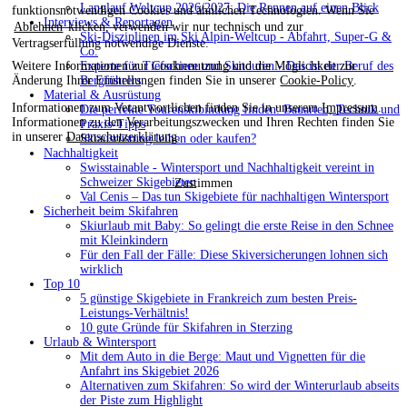
Langlauf Weltcup 2026/2027: Die Rennen auf einen Blick
funktionsnotwendigen Cookies und ähnlichen Technologien. Wenn Sie
Interviews & Reportagen
Ablehnen
klicken, verwenden wir nur technisch und zur
Ski-Disziplinen im Ski Alpin-Weltcup - Abfahrt, Super-G &
Vertragserfüllung notwendige Dienste.
Co.
Weitere Informationen zur Cookienutzung und die Möglichkeit zur
Experte für Tiefschnee und Skitouren - Das ist der Beruf des
Änderung Ihrer Einstellungen finden Sie in unserer
Cookie-Policy
.
Bergführers
Material & Ausrüstung
Informationen zum Verantwortlichen finden Sie in unserem
Impressum
.
Die perfekte Tourenskibindung finden: Bauarten, Technik und
Informationen zu den Verarbeitungszwecken und Ihren Rechten finden Sie
Praxis-Tipps
in unserer
Datenschutzerklärung
.
Skiausrüstung leihen oder kaufen?
Nachhaltigkeit
Swisstainable - Wintersport und Nachhaltigkeit vereint in
Schweizer Skigebieten
Zustimmen
Val Cenis – Das tun Skigebiete für nachhaltigen Wintersport
Sicherheit beim Skifahren
Skiurlaub mit Baby: So gelingt die erste Reise in den Schnee
mit Kleinkindern
Für den Fall der Fälle: Diese Skiversicherungen lohnen sich
wirklich
Top 10
5 günstige Skigebiete in Frankreich zum besten Preis-
Leistungs-Verhältnis!
10 gute Gründe für Skifahren in Sterzing
Urlaub & Wintersport
Mit dem Auto in die Berge: Maut und Vignetten für die
Anfahrt ins Skigebiet 2026
Alternativen zum Skifahren: So wird der Winterurlaub abseits
der Piste zum Highlight