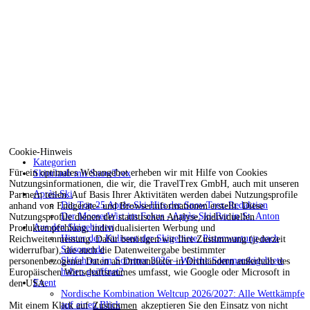
Cookie-Hinweis
Kategorien
Für ein optimales Webangebot erheben wir mit Hilfe von Cookies
Skiurlaub mit SnowTrex
Nutzungsinformationen, die wir, die TravelTrex GmbH, auch mit unseren
Après-Ski
Partnern teilen. Auf Basis Ihrer Aktivitäten werden dabei Nutzungsprofile
Die Top 25 Après-Ski-Hits der SnowTrex-Redaktion
anhand von Endgeräte- und Browserinformationen erstellt. Diese
Der MooserWirt im Fokus - Après-Ski-Bar in St. Anton
Nutzungsprofile dienen der statistischen Analyse, individuellen
Aus den Skigebieten
Produktempfehlung, individualisierten Werbung und
Hinter den Kulissen der Skigebiete: Pistenwartung nach
Reichweitenmessung. Dafür benötigen wir Ihre Zustimmung (jederzeit
Saisonende
widerrufbar), die auch die Datenweitergabe bestimmter
Skifahren im Sommer 2026 – Welche Sommerskigebiete
personenbezogener Daten an Drittanbieter in Drittländern außerhalb des
haben geöffnet?
Europäischen Wirtschaftsraumes umfasst, wie Google oder Microsoft in
Event
den USA.
Nordische Kombination Weltcup 2026/2027: Alle Wettkämpfe
auf einen Blick
Mit einem Klick auf
Zustimmen
akzeptieren Sie den Einsatz von nicht