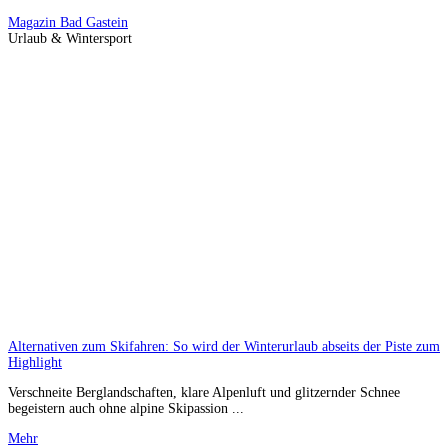
Magazin
Bad Gastein
Urlaub & Wintersport
Alternativen zum Skifahren: So wird der Winterurlaub abseits der Piste zum
Highlight
Verschneite Berglandschaften, klare Alpenluft und glitzernder Schnee
begeistern auch ohne alpine Skipassion ...
Mehr