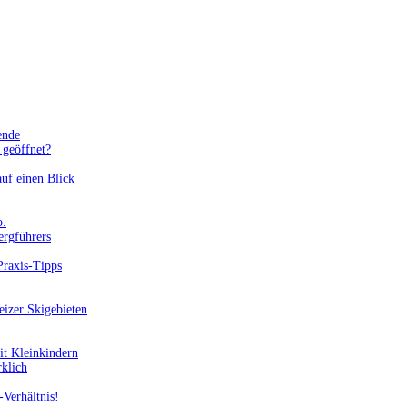
ende
geöffnet?
uf einen Blick
o.
ergführers
Praxis-Tipps
eizer Skigebieten
it Kleinkindern
rklich
-Verhältnis!