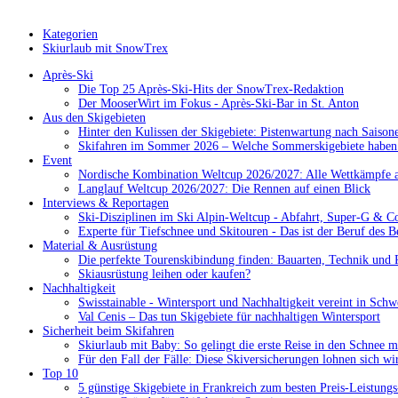
Kategorien
Skiurlaub mit SnowTrex
Après-Ski
Die Top 25 Après-Ski-Hits der SnowTrex-Redaktion
Der MooserWirt im Fokus - Après-Ski-Bar in St. Anton
Aus den Skigebieten
Hinter den Kulissen der Skigebiete: Pistenwartung nach Saison
Skifahren im Sommer 2026 – Welche Sommerskigebiete haben 
Event
Nordische Kombination Weltcup 2026/2027: Alle Wettkämpfe a
Langlauf Weltcup 2026/2027: Die Rennen auf einen Blick
Interviews & Reportagen
Ski-Disziplinen im Ski Alpin-Weltcup - Abfahrt, Super-G & C
Experte für Tiefschnee und Skitouren - Das ist der Beruf des B
Material & Ausrüstung
Die perfekte Tourenskibindung finden: Bauarten, Technik und 
Skiausrüstung leihen oder kaufen?
Nachhaltigkeit
Swisstainable - Wintersport und Nachhaltigkeit vereint in Schw
Val Cenis – Das tun Skigebiete für nachhaltigen Wintersport
Sicherheit beim Skifahren
Skiurlaub mit Baby: So gelingt die erste Reise in den Schnee m
Für den Fall der Fälle: Diese Skiversicherungen lohnen sich wi
Top 10
5 günstige Skigebiete in Frankreich zum besten Preis-Leistungs