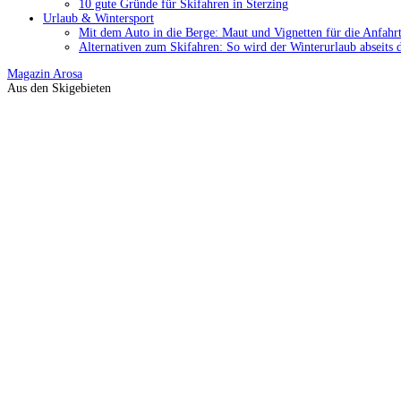
10 gute Gründe für Skifahren in Sterzing
Urlaub & Wintersport
Mit dem Auto in die Berge: Maut und Vignetten für die Anfahrt
Alternativen zum Skifahren: So wird der Winterurlaub abseits 
Magazin
Arosa
Aus den Skigebieten