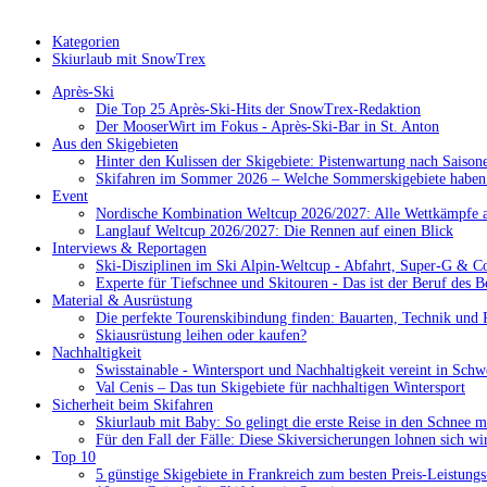
Kategorien
Skiurlaub mit SnowTrex
Après-Ski
Die Top 25 Après-Ski-Hits der SnowTrex-Redaktion
Der MooserWirt im Fokus - Après-Ski-Bar in St. Anton
Aus den Skigebieten
Hinter den Kulissen der Skigebiete: Pistenwartung nach Saison
Skifahren im Sommer 2026 – Welche Sommerskigebiete haben 
Event
Nordische Kombination Weltcup 2026/2027: Alle Wettkämpfe a
Langlauf Weltcup 2026/2027: Die Rennen auf einen Blick
Interviews & Reportagen
Ski-Disziplinen im Ski Alpin-Weltcup - Abfahrt, Super-G & C
Experte für Tiefschnee und Skitouren - Das ist der Beruf des B
Material & Ausrüstung
Die perfekte Tourenskibindung finden: Bauarten, Technik und 
Skiausrüstung leihen oder kaufen?
Nachhaltigkeit
Swisstainable - Wintersport und Nachhaltigkeit vereint in Schw
Val Cenis – Das tun Skigebiete für nachhaltigen Wintersport
Sicherheit beim Skifahren
Skiurlaub mit Baby: So gelingt die erste Reise in den Schnee m
Für den Fall der Fälle: Diese Skiversicherungen lohnen sich wi
Top 10
5 günstige Skigebiete in Frankreich zum besten Preis-Leistungs