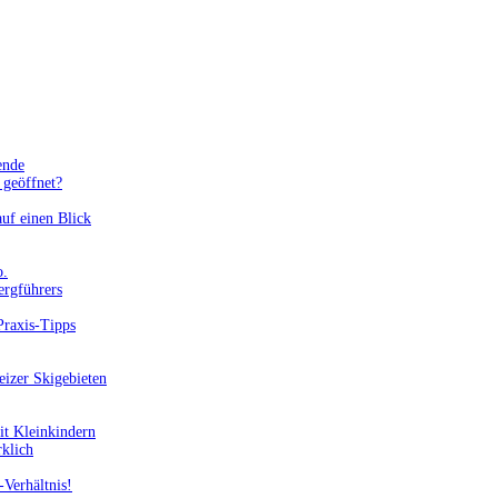
ende
geöffnet?
uf einen Blick
o.
ergführers
Praxis-Tipps
eizer Skigebieten
it Kleinkindern
rklich
-Verhältnis!