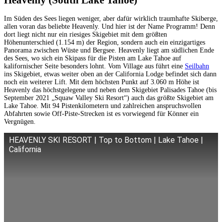
Heavenly (South Lake Tahoe)
Im Süden des Sees liegen weniger, aber dafür wirklich traumhafte Skiberge,
allen voran das beliebte Heavenly. Und hier ist der Name Programm! Denn
dort liegt nicht nur ein riesiges Skigebiet mit dem größten
Höhenunterschied (1.154 m) der Region, sondern auch ein einzigartiges
Panorama zwischen Wüste und Bergsee. Heavenly liegt am südlichen Ende
des Sees, wo sich ein Skipass für die Pisten am Lake Tahoe auf
kalifornischer Seite besonders lohnt. Vom Village aus führt eine
Seilbahn
ins Skigebiet, etwas weiter oben an der California Lodge befindet sich dann
noch ein weiterer Lift. Mit dem höchsten Punkt auf 3.060 m Höhe ist
Heavenly das höchstgelegene und neben dem Skigebiet Palisades Tahoe (bis
September 2021 „Squaw Valley Ski Resort“) auch das größte Skigebiet am
Lake Tahoe. Mit 94 Pistenkilometern und zahlreichen anspruchsvollen
Abfahrten sowie Off-Piste-Strecken ist es vorwiegend für Könner ein
Vergnügen.
HEAVENLY SKI RESORT | Top to Bottom | Lake Tahoe |
California