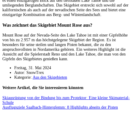
es einen einzigartigen Blick auf den tiefblauen Lake Tahoe und die
umliegenden Berglandschaften. Das Skigebiet erstreckt sich sowohl auf der
kalifornischen als auch auf der nevadischen Seite des Sees und bietet eine
einzigartige Kombination aus Berg- und Wüstenlandschaft.
Was zeichnet das Skigebiet Mount Rose aus?
Mount Rose auf der Nevada-Seite des Lake Tahoe ist mit einer Gipfelhöhe
von bis zu 2.957 m das höchstgelegene Skigebiet der Region. Es ist
besonders für seine steilen und langen Pisten bekannt, die zu den
anspruchsvollsten in Nordamerika gehören. Ein weiteres Highlight ist die
Aussicht auf die Spielerstadt Reno und den Lake Tahoe, die man von den
Gipfeln des Skigebietes genießen kann.
Freitag, 31. Mai 2024
Autor: SnowTrex
Kategorie:
Aus den Skigebieten
Weitere Artikel, die Sie interessieren könnten
Skiausrüstung von der Bindung bis zum Protektor: Eine kleine Skimaterial-
Schule
Ausflugsziele Saalbach-Hinterglemm: 8 Highlights abseits der Pisten