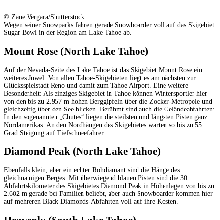
© Zane Vergara/Shutterstock
Wegen seiner Snowparks fahren gerade Snowboarder voll auf das Skigebiet
Sugar Bowl in der Region am Lake Tahoe ab.
Mount Rose (North Lake Tahoe)
Auf der Nevada-Seite des Lake Tahoe ist das Skigebiet Mount Rose ein
weiteres Juwel. Von allen Tahoe-Skigebieten liegt es am nächsten zur
Glücksspielstadt Reno und damit zum Tahoe Airport. Eine weitere
Besonderheit: Als einziges Skigebiet in Tahoe können Wintersportler hier
von den bis zu 2.957 m hohen Berggipfeln über die Zocker-Metropole und
gleichzeitig über den See blicken. Berühmt sind auch die Geländeabfahrten:
In den sogenannten „Chutes“ liegen die steilsten und längsten Pisten ganz
Nordamerikas. An den Nordhängen des Skigebietes warten so bis zu 55
Grad Steigung auf Tiefschneefahrer.
Diamond Peak (North Lake Tahoe)
Ebenfalls klein, aber ein echter Rohdiamant sind die Hänge des
gleichnamigen Berges. Mit überwiegend blauen Pisten sind die 30
Abfahrtskilometer des Skigebietes Diamond Peak in Höhenlagen von bis zu
2.602 m gerade bei Familien beliebt, aber auch Snowboarder kommen hier
auf mehreren Black Diamonds-Abfahrten voll auf ihre Kosten.