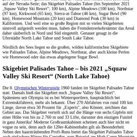
auf der Nevada-Seite; das Skigebiet Palisades Tahoe (bis September 2021
„Squaw Valley Ski Resort“; 100 km), Alpine Meadows (100 km), Northstar
(97 km), Kirkwood (65 km), Sierra-at-Tahoe (46 km), Sugar Bowl (90
km), Homewood Mountain (20 km) und Diamond Peak (30 km) in
Kalifornien. Und weil eine so große Region mit so vielen Skigebieten
sinnvoll aufgeteilt werden muss, haben die Fremdenverkehrsämter das Areal
daher säuberlich in Nord und Süd eingeteilt. Genauer gesagt in die
Uferstädte North Lake Tahoe und South Lake Tahoe.
Nördlich des Sees liegen so die großen, wilden kalifornischen Skigebiete
wie Palisades Tahoe, Alpine Meadows, Northstar, aber auch kleine Perlen
wie Homewood oder das etwas abgelegene Sugar Bowl.
Skigebiet Palisades Tahoe – bis 2021 „Squaw
Valley Ski Resort“ (North Lake Tahoe)
Die 8.
Olympischen Winterspiele
1960 fanden im Skigebiet Palisades Tahoe
statt. Damals hieß das Skigebiet noch „Squaw Valley Ski Resort“.
Spätestens seit Olympia ist es bei Wintersportlern, hauptsächlich bei
Extremskifahrern, mehr als bekannt. Über 270 Abfahrten von rund 100 km
Länge, davon etwa 30 Prozent für „Experts“, also Könner, zeichnen das
Gebiet aus. Das Skigebiet verteilt sich auf die Hänge von sechs Gipfeln mit
einer Höhe von bis zu 2.760 m und 33 Lifte, darunter den einzigen Funitel
in ganz Amerika! Moderne Großraumkabinen scheinen auch hier nicht en
vogue zu sein, denn auch die 120er-Kabinenbahn gilt als Besonderheit.
Neben den haarsträubenden Profi-Runs bietet das Skigebiet Palisades Tahoe
auch einfachere Hänge für Genießer, zum Beispiel am High Camp Mountain