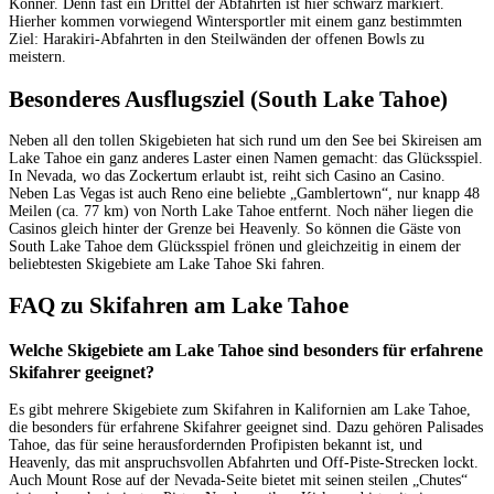
Könner. Denn fast ein Drittel der Abfahrten ist hier schwarz markiert.
Hierher kommen vorwiegend Wintersportler mit einem ganz bestimmten
Ziel: Harakiri-Abfahrten in den Steilwänden der offenen Bowls zu
meistern.
Besonderes Ausflugsziel (South Lake Tahoe)
Neben all den tollen Skigebieten hat sich rund um den See bei Skireisen am
Lake Tahoe ein ganz anderes Laster einen Namen gemacht: das Glücksspiel.
In Nevada, wo das Zockertum erlaubt ist, reiht sich Casino an Casino.
Neben Las Vegas ist auch Reno eine beliebte „Gamblertown“, nur knapp 48
Meilen (ca. 77 km) von North Lake Tahoe entfernt. Noch näher liegen die
Casinos gleich hinter der Grenze bei Heavenly. So können die Gäste von
South Lake Tahoe dem Glücksspiel frönen und gleichzeitig in einem der
beliebtesten Skigebiete am Lake Tahoe Ski fahren.
FAQ zu Skifahren am Lake Tahoe
Welche Skigebiete am Lake Tahoe sind besonders für erfahrene
Skifahrer geeignet?
Es gibt mehrere Skigebiete zum Skifahren in Kalifornien am Lake Tahoe,
die besonders für erfahrene Skifahrer geeignet sind. Dazu gehören Palisades
Tahoe, das für seine herausfordernden Profipisten bekannt ist, und
Heavenly, das mit anspruchsvollen Abfahrten und Off-Piste-Strecken lockt.
Auch Mount Rose auf der Nevada-Seite bietet mit seinen steilen „Chutes“