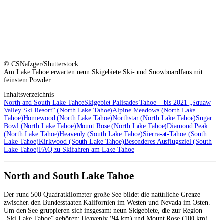
© CSNafzger/Shutterstock
Am Lake Tahoe erwarten neun Skigebiete Ski- und Snowboardfans mit
feinstem Powder.
Inhaltsverzeichnis
North and South Lake Tahoe
Skigebiet Palisades Tahoe – bis 2021 „Squaw
Valley Ski Resort“ (North Lake Tahoe)
Alpine Meadows (North Lake
Tahoe)
Homewood (North Lake Tahoe)
Northstar (North Lake Tahoe)
Sugar
Bowl (North Lake Tahoe)
Mount Rose (North Lake Tahoe)
Diamond Peak
(North Lake Tahoe)
Heavenly (South Lake Tahoe)
Sierra-at-Tahoe (South
Lake Tahoe)
Kirkwood (South Lake Tahoe)
Besonderes Ausflugsziel (South
Lake Tahoe)
FAQ zu Skifahren am Lake Tahoe
North and South Lake Tahoe
Der rund 500 Quadratkilometer große See bildet die natürliche Grenze
zwischen den Bundesstaaten Kalifornien im Westen und Nevada im Osten.
Um den See gruppieren sich insgesamt neun Skigebiete, die zur Region
„Ski Lake Tahoe“ gehören: Heavenly (94 km) und Mount Rose (100 km)