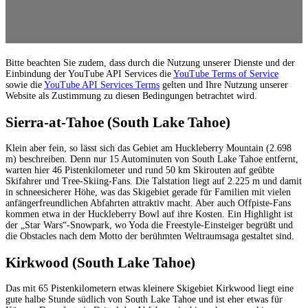
Bitte beachten Sie zudem, dass durch die Nutzung unserer Dienste und der
Einbindung der YouTube API Services die
YouTube Terms of Service
sowie die
YouTube API Services Terms
gelten und Ihre Nutzung unserer
Website als Zustimmung zu diesen Bedingungen betrachtet wird.
Sierra-at-Tahoe (South Lake Tahoe)
Klein aber fein, so lässt sich das Gebiet am Huckleberry Mountain (2.698
m) beschreiben. Denn nur 15 Autominuten von South Lake Tahoe entfernt,
warten hier 46 Pistenkilometer und rund 50 km Skirouten auf geübte
Skifahrer und Tree-Skiing-Fans. Die Talstation liegt auf 2.225 m und damit
in schneesicherer Höhe, was das Skigebiet gerade für Familien mit vielen
anfängerfreundlichen Abfahrten attraktiv macht. Aber auch Offpiste-Fans
kommen etwa in der Huckleberry Bowl auf ihre Kosten. Ein Highlight ist
der „Star Wars“-Snowpark, wo Yoda die Freestyle-Einsteiger begrüßt und
die Obstacles nach dem Motto der berühmten Weltraumsaga gestaltet sind.
Kirkwood (South Lake Tahoe)
Das mit 65 Pistenkilometern etwas kleinere Skigebiet Kirkwood liegt eine
gute halbe Stunde südlich von South Lake Tahoe und ist eher etwas für