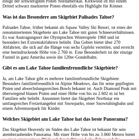
einige der schwierigsten Pisten Nordamerikas. Kirkwood ist mit einem
Drittel schwarz markierter Pisten ebenfalls ein Highlight für Könner.
Was ist das Besondere am Skigebiet Palisades Tahoe?
Palisades Tahoe, früher bekannt als Squaw Valley Ski Resort, ist eines der
renommiertesten Skigebiete am Lake Tahoe mit guten Schneeverhältnissen.
Es war Austragungsort der Olympischen Winterspiele 1960 und ist
besonders bei Extremskifahrern beliebt. Das Gebiet bietet über 270
Abfahrten, die sich auf die Hänge von sechs Gipfeln verteilen, und erreicht
eine beeindruckende Höhe von 2.760 m. Eine Besonderheit ist der einzige
Funitel in ganz Amerika sowie die 120er-Gondelbahn.
Gibt es am Lake Tahoe familienfreundliche Skigebiete?
Ja, am Lake Tahoe gibt es mehrere familienfreundliche Skigebiete.
Besonders familienfreundlich ist Alpine Meadows, das für seine gepflegten
Pisten und abwechslungsreichen Bowls bekannt ist. Auch Diamond Peak mit
überwiegend blauen Pisten und einer Höhe von bis zu 2.602 m ist bei
Familien sehr beliebt. Ansonsten bietet das Skigebiet Northstar ein
umfangreiches Freizeitangebot mit Snowparks, einer Snowtubingbahn und
einem Adventurepark für Kinder.
Welches Skigebiet am Lake Tahoe hat das beste Panorama?
Das Skigebiet Heavenly im Süden des Lake Tahoe ist bekannt für sein
atemberaubendes Panorama. Mit einer Höhe von bis zu 3.060 Metern bietet