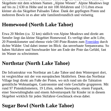
Skigebiete mit dem schönen Namen „Alpine Wiesen“. Alpine Meadows liegt
auf bis zu 2.630 m Höhe und ist mit 100 Abfahrten und 13 Liften etwas
kleiner als das Skigebiet Palisades Tahoe. Dank der gepflegten Pisten und
mehreren Bowls ist es aber sehr familienfreundlich und vielseitig.
Homewood (North Lake Tahoe)
Etwa 20 Meilen (ca. 32 km) südlich von Alpine Meadows und direkt am
Seeufer liegt das kleine Skigebiet Homewood. Es verfügt über acht Lifte,
20 Pistenkilometer und ebenso viele Off-Piste-Routen zum
Freeriden
durch
dichte Wälder. Und dabei immer im Blick: das unverbaute Seepanorama. So
haben Skifahrer und Snowboarder hier am Ende der Piste das Gefühl, fast
im Wasser zu schwimmen.
Northstar (North Lake Tahoe)
Die Infrastruktur von Northstar am Lake Tahoe und dem Wintersport dort,
ist vergleichbar mit der von europäischen Skidörfern. Denn das Northstar
Village liegt direkt am Fuße der Pisten, wo sich rund um die Talstation
gemütliche Wohnanlagen, Gastronomie und viele Geschäfte gruppieren. Mit
rund 97 Pistenkilometern, 19 Liften, sieben Snowparks, einem Funpark,
einer Snowtubingbahn und einem Adventurepark für Kinder ist in diesem
Skigebiet wirklich für jeden Skifahrer-Geschmack etwas dabei.
Sugar Bowl (North Lake Tahoe)