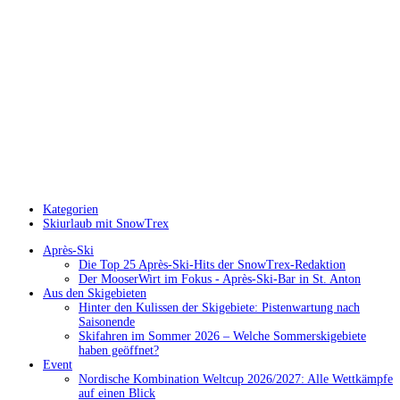
Kategorien
Skiurlaub mit SnowTrex
Après-Ski
Die Top 25 Après-Ski-Hits der SnowTrex-Redaktion
Der MooserWirt im Fokus - Après-Ski-Bar in St. Anton
Aus den Skigebieten
Hinter den Kulissen der Skigebiete: Pistenwartung nach
Saisonende
Skifahren im Sommer 2026 – Welche Sommerskigebiete
haben geöffnet?
Event
Nordische Kombination Weltcup 2026/2027: Alle Wettkämpfe
auf einen Blick