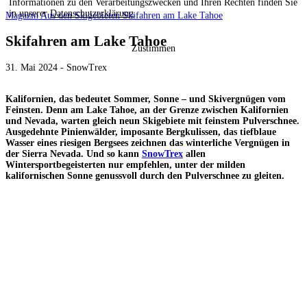
Informationen zu den Verarbeitungszwecken und Ihren Rechten finden Sie
in unserer
Datenschutzerklärung
.
Magazin
Aus den Skigebieten
Skifahren am Lake Tahoe
Skifahren am Lake Tahoe
Zustimmen
31. Mai 2024 - SnowTrex
Kalifornien, das bedeutet Sommer, Sonne – und Skivergnügen vom
Feinsten. Denn am Lake Tahoe, an der Grenze zwischen Kalifornien
und Nevada, warten gleich neun Skigebiete mit feinstem Pulverschnee.
Ausgedehnte Pinienwälder, imposante Bergkulissen, das tiefblaue
Wasser eines riesigen Bergsees zeichnen das winterliche Vergnügen in
der Sierra Nevada. Und so kann
SnowTrex
allen
Wintersportbegeisterten nur empfehlen, unter der milden
kalifornischen Sonne genussvoll durch den Pulverschnee zu gleiten.