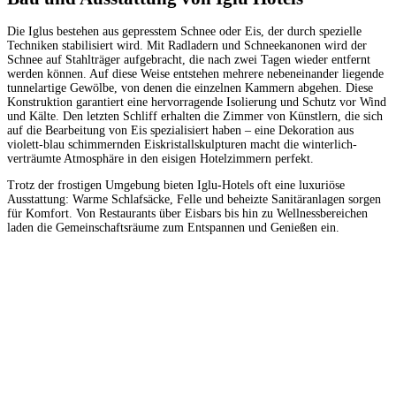
Die Iglus bestehen aus gepresstem Schnee oder Eis, der durch spezielle
Techniken stabilisiert wird. Mit Radladern und Schneekanonen wird der
Schnee auf Stahlträger aufgebracht, die nach zwei Tagen wieder entfernt
werden können. Auf diese Weise entstehen mehrere nebeneinander liegende
tunnelartige Gewölbe, von denen die einzelnen Kammern abgehen. Diese
Konstruktion garantiert eine hervorragende Isolierung und Schutz vor Wind
und Kälte. Den letzten Schliff erhalten die Zimmer von Künstlern, die sich
auf die Bearbeitung von Eis spezialisiert haben – eine Dekoration aus
violett-blau schimmernden Eiskristallskulpturen macht die winterlich-
verträumte Atmosphäre in den eisigen Hotelzimmern perfekt.
Trotz der frostigen Umgebung bieten Iglu-Hotels oft eine luxuriöse
Ausstattung: Warme Schlafsäcke, Felle und beheizte Sanitäranlagen sorgen
für Komfort. Von Restaurants über Eisbars bis hin zu Wellnessbereichen
laden die Gemeinschaftsräume zum Entspannen und Genießen ein.