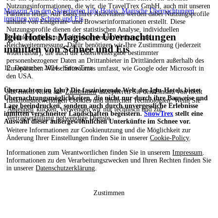
Nutzungsinformationen, die wir, die TravelTrex GmbH, auch mit unseren
Magazin
Aus den Skigebieten
Iglu Hotels: Magische Übernachtungen
Partnern teilen. Auf Basis Ihrer Aktivitäten werden dabei Nutzungsprofile
inmitten von Schnee und Eis
anhand von Endgeräte- und Browserinformationen erstellt. Diese
Nutzungsprofile dienen der statistischen Analyse, individuellen
Iglu Hotels: Magische Übernachtungen
Produktempfehlung, individualisierten Werbung und
Reichweitenmessung. Dafür benötigen wir Ihre Zustimmung (jederzeit
inmitten von Schnee und Eis
widerrufbar), die auch die Datenweitergabe bestimmter
personenbezogener Daten an Drittanbieter in Drittländern außerhalb des
12. Dezember 2024 - SnowTrex
Europäischen Wirtschaftsraumes umfasst, wie Google oder Microsoft in
den USA.
Übernachten im Iglu? Die faszinierende Welt der Iglu-Hotels bietet
Mit einem Klick auf
Zustimmen
akzeptieren Sie den Einsatz von nicht
Übernachtungsmöglichkeiten, die nicht nur durch ihre Bauweise und
funktionsnotwendigen Cookies und ähnlichen Technologien. Wenn Sie
Lage beeindrucken, sondern auch durch unvergessliche Erlebnisse
Ablehnen
klicken, verwenden wir nur technisch und zur
inmitten verschneiter Landschaften begeistern.
SnowTrex
stellt eine
Vertragserfüllung notwendige Dienste.
Auswahl dieser außergewöhnlichen Unterkünfte im Schnee vor.
Weitere Informationen zur Cookienutzung und die Möglichkeit zur
Änderung Ihrer Einstellungen finden Sie in unserer
Cookie-Policy
.
Informationen zum Verantwortlichen finden Sie in unserem
Impressum
.
Informationen zu den Verarbeitungszwecken und Ihren Rechten finden Sie
in unserer
Datenschutzerklärung
.
Zustimmen