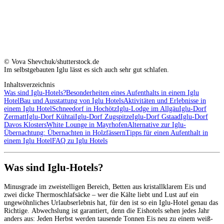
© Vova Shevchuk/shutterstock.de
Im selbstgebauten Iglu lässt es sich auch sehr gut schlafen.
Inhaltsverzeichnis
Was sind Iglu-Hotels?
Besonderheiten eines Aufenthalts in einem Iglu
Hotel
Bau und Ausstattung von Iglu Hotels
Aktivitäten und Erlebnisse in
einem Iglu Hotel
Schneedorf in Hochötz
Iglu-Lodge im Allgäu
Iglu-Dorf
Zermatt
Iglu-Dorf Kühtai
Iglu-Dorf Zugspitze
Iglu-Dorf Gstaad
Iglu-Dorf
Davos Klosters
White Lounge in Mayrhofen
Alternative zur Iglu-
Übernachtung: Übernachten in Holzfässern
Tipps für einen Aufenthalt in
einem Iglu Hotel
FAQ zu Iglu Hotels
Was sind Iglu-Hotels?
Minusgrade im zweistelligen Bereich, Betten aus kristallklarem Eis und
zwei dicke Thermoschlafsäcke – wer die Kälte liebt und Lust auf ein
ungewöhnliches Urlaubserlebnis hat, für den ist so ein Iglu-Hotel genau das
Richtige. Abwechslung ist garantiert, denn die Eishotels sehen jedes Jahr
anders aus: Jeden Herbst werden tausende Tonnen Eis neu zu einem weiß-