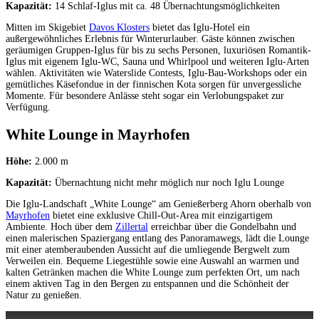
Kapazität:
14 Schlaf-Iglus mit ca. 48 Übernachtungsmöglichkeiten
Mitten im Skigebiet
Davos Klosters
bietet das Iglu-Hotel ein
außergewöhnliches Erlebnis für Winterurlauber. Gäste können zwischen
geräumigen Gruppen-Iglus für bis zu sechs Personen, luxuriösen Romantik-
Iglus mit eigenem Iglu-WC, Sauna und Whirlpool und weiteren Iglu-Arten
wählen. Aktivitäten wie Waterslide Contests, Iglu-Bau-Workshops oder ein
gemütliches Käsefondue in der finnischen Kota sorgen für unvergessliche
Momente. Für besondere Anlässe steht sogar ein Verlobungspaket zur
Verfügung.
White Lounge in Mayrhofen
Höhe:
2.000 m
Kapazität:
Übernachtung nicht mehr möglich nur noch Iglu Lounge
Die Iglu-Landschaft „White Lounge“ am Genießerberg Ahorn oberhalb von
Mayrhofen
bietet eine exklusive Chill-Out-Area mit einzigartigem
Ambiente. Hoch über dem
Zillertal
erreichbar über die Gondelbahn und
einen malerischen Spaziergang entlang des Panoramawegs, lädt die Lounge
mit einer atemberaubenden Aussicht auf die umliegende Bergwelt zum
Verweilen ein. Bequeme Liegestühle sowie eine Auswahl an warmen und
kalten Getränken machen die White Lounge zum perfekten Ort, um nach
einem aktiven Tag in den Bergen zu entspannen und die Schönheit der
Natur zu genießen.