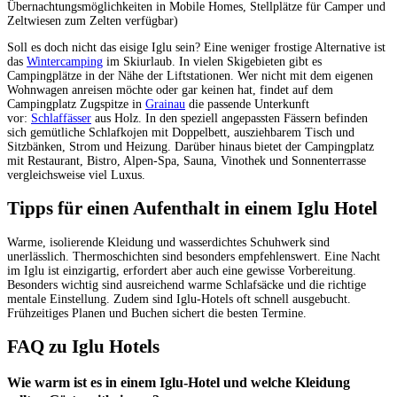
Übernachtungsmöglichkeiten in Mobile Homes, Stellplätze für Camper und
Zeltwiesen zum Zelten verfügbar)
Soll es doch nicht das eisige Iglu sein? Eine weniger frostige Alternative ist
das
Wintercamping
im Skiurlaub. In vielen Skigebieten gibt es
Campingplätze in der Nähe der Liftstationen. Wer nicht mit dem eigenen
Wohnwagen anreisen möchte oder gar keinen hat, findet auf dem
Campingplatz Zugspitze in
Grainau
die passende Unterkunft
vor:
Schlaffässer
aus Holz. In den speziell angepassten Fässern befinden
sich gemütliche Schlafkojen mit Doppelbett, ausziehbarem Tisch und
Sitzbänken, Strom und Heizung. Darüber hinaus bietet der Campingplatz
mit Restaurant, Bistro, Alpen-Spa, Sauna, Vinothek und Sonnenterrasse
vergleichsweise viel Luxus.
Tipps für einen Aufenthalt in einem Iglu Hotel
Warme, isolierende Kleidung und wasserdichtes Schuhwerk sind
unerlässlich. Thermoschichten sind besonders empfehlenswert. Eine Nacht
im Iglu ist einzigartig, erfordert aber auch eine gewisse Vorbereitung.
Besonders wichtig sind ausreichend warme Schlafsäcke und die richtige
mentale Einstellung. Zudem sind Iglu-Hotels oft schnell ausgebucht.
Frühzeitiges Planen und Buchen sichert die besten Termine.
FAQ zu Iglu Hotels
Wie warm ist es in einem Iglu-Hotel und welche Kleidung