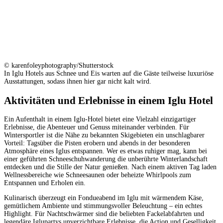
© karenfoleyphotography/Shutterstock
In Iglu Hotels aus Schnee und Eis warten auf die Gäste teilweise luxuriöse
Ausstattungen, sodass ihnen hier gar nicht kalt wird.
Aktivitäten und Erlebnisse in einem Iglu Hotel
Ein Aufenthalt in einem Iglu-Hotel bietet eine Vielzahl einzigartiger
Erlebnisse, die Abenteuer und Genuss miteinander verbinden. Für
Wintersportler ist die Nähe zu bekannten Skigebieten ein unschlagbarer
Vorteil: Tagsüber die Pisten erobern und abends in der besonderen
Atmosphäre eines Iglus entspannen. Wer es etwas ruhiger mag, kann bei
einer geführten Schneeschuhwanderung die unberührte Winterlandschaft
entdecken und die Stille der Natur genießen. Nach einem aktiven Tag laden
Wellnessbereiche wie Schneesaunen oder beheizte Whirlpools zum
Entspannen und Erholen ein.
Kulinarisch überzeugt ein Fondueabend im Iglu mit wärmendem Käse,
gemütlichem Ambiente und stimmungsvoller Beleuchtung – ein echtes
Highlight. Für Nachtschwärmer sind die beliebten Fackelabfahrten und
legendäre Iglupartys unverzichtbare Erlebnisse, die Action und Geselligkeit