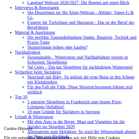
Langlauf Weltcup 2026/2027: Die Rennen auf einen Blick
Interviews & Reportagen
Ski-Disziplinen im Ski Alpin-Weltcup - Abfahrt, Super-G &
Co.
Experte für Tiefschnee und Skitouren - Das ist der Beruf des
Bergführers
Material & Ausrüstung
Die perfekte Tourenskibindung finden: Bauarten, Technik und
Praxis-Tipps
Skiausrüstung leihen oder kaufen?
Nachhaltigkeit
Swisstainable - Wintersport und Nachhaltigkeit vereint in
Schweizer Skigebieten
Val Cenis – Das tun Skigebiete für nachhaltigen Wintersport
Sicherheit beim Skifahren
Skiurlaub mit Baby: So gelingt die erste Reise in den Schnee
mit Kleinkindern
Für den Fall der Fälle: Diese Skiversicherungen lohnen sich
wirklich
Top 10
5 günstige Skigebiete in Frankreich zum besten Preis-
Leistungs-Verhältnis!
10 gute Gründe für Skifahren in Sterzing
Urlaub & Wintersport
Mit dem Auto in die Berge: Maut und Vignetten für die
Anfahrt ins Skigebiet 2026
Cookie-Hinweis
Alternativen zum Skifahren: So wird der Winterurlaub abseits
der Piste zum Highlight
Für ein optimales Webangebot erheben wir mit Hilfe von Cookies