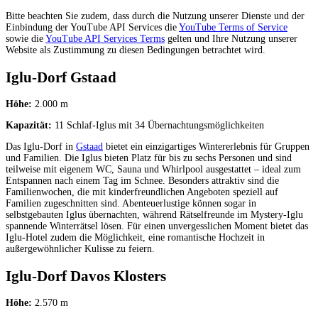
Bitte beachten Sie zudem, dass durch die Nutzung unserer Dienste und der
Einbindung der YouTube API Services die
YouTube Terms of Service
sowie die
YouTube API Services Terms
gelten und Ihre Nutzung unserer
Website als Zustimmung zu diesen Bedingungen betrachtet wird.
Iglu-Dorf Gstaad
Höhe:
2.000 m
Kapazität:
11 Schlaf-Iglus mit 34 Übernachtungsmöglichkeiten
Das Iglu-Dorf in
Gstaad
bietet ein einzigartiges Wintererlebnis für Gruppen
und Familien. Die Iglus bieten Platz für bis zu sechs Personen und sind
teilweise mit eigenem WC, Sauna und Whirlpool ausgestattet – ideal zum
Entspannen nach einem Tag im Schnee. Besonders attraktiv sind die
Familienwochen, die mit kinderfreundlichen Angeboten speziell auf
Familien zugeschnitten sind. Abenteuerlustige können sogar in
selbstgebauten Iglus übernachten, während Rätselfreunde im Mystery-Iglu
spannende Winterrätsel lösen. Für einen unvergesslichen Moment bietet das
Iglu-Hotel zudem die Möglichkeit, eine romantische Hochzeit in
außergewöhnlicher Kulisse zu feiern.
Iglu-Dorf Davos Klosters
Höhe:
2.570 m