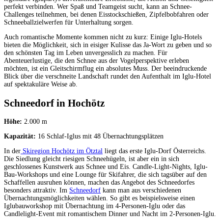
perfekt verbinden. Wer Spaß und Teamgeist sucht, kann an Schnee-
Challenges teilnehmen, bei denen Eisstockschießen, Zipfelbobfahren oder
Schneeballzielwerfen für Unterhaltung sorgen.
Auch romantische Momente kommen nicht zu kurz: Einige Iglu-Hotels
bieten die Möglichkeit, sich in eisiger Kulisse das Ja-Wort zu geben und so
den schönsten Tag im Leben unvergesslich zu machen. Für
Abenteuerlustige, die den Schnee aus der Vogelperspektive erleben
möchten, ist ein Gleitschirmflug ein absolutes Muss. Der beeindruckende
Blick über die verschneite Landschaft rundet den Aufenthalt im Iglu-Hotel
auf spektakuläre Weise ab.
Schneedorf in Hochötz
Höhe:
2.000 m
Kapazität:
16 Schlaf-Iglus mit 48 Übernachtungsplätzen
In der
Skiregion Hochötz im Ötztal
liegt das erste Iglu-Dorf Österreichs.
Die Siedlung gleicht riesigen Schneehügeln, ist aber ein in sich
geschlossenes Kunstwerk aus Schnee und Eis. Candle-Light-Nights, Iglu-
Bau-Workshops und eine Lounge für Skifahrer, die sich tagsüber auf den
Schaffellen ausruhen können, machen das Angebot des Schneedorfes
besonders attraktiv. Im
Schneedorf
kann man aus verschiedenen
Übernachtungsmöglichkeiten wählen. So gibt es beispielsweise einen
Iglubauworkshop mit Übernachtung im 4-Personen-Iglu oder das
Candlelight-Event mit romantischem Dinner und Nacht im 2-Personen-Iglu.