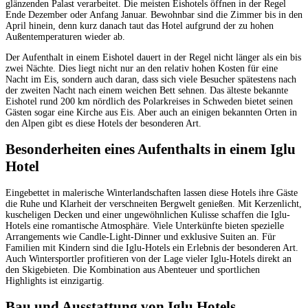
glänzenden Palast verarbeitet. Die meisten Eishotels öffnen in der Regel
Ende Dezember oder Anfang Januar. Bewohnbar sind die Zimmer bis in den
April hinein, denn kurz danach taut das Hotel aufgrund der zu hohen
Außentemperaturen wieder ab.
Der Aufenthalt in einem Eishotel dauert in der Regel nicht länger als ein bis
zwei Nächte. Dies liegt nicht nur an den relativ hohen Kosten für eine
Nacht im Eis, sondern auch daran, dass sich viele Besucher spätestens nach
der zweiten Nacht nach einem weichen Bett sehnen. Das älteste bekannte
Eishotel rund 200 km nördlich des Polarkreises in Schweden bietet seinen
Gästen sogar eine Kirche aus Eis. Aber auch an einigen bekannten Orten in
den Alpen gibt es diese Hotels der besonderen Art.
Besonderheiten eines Aufenthalts in einem Iglu
Hotel
Eingebettet in malerische Winterlandschaften lassen diese Hotels ihre Gäste
die Ruhe und Klarheit der verschneiten Bergwelt genießen. Mit Kerzenlicht,
kuscheligen Decken und einer ungewöhnlichen Kulisse schaffen die Iglu-
Hotels eine romantische Atmosphäre. Viele Unterkünfte bieten spezielle
Arrangements wie Candle-Light-Dinner und exklusive Suiten an. Für
Familien mit Kindern sind die Iglu-Hotels ein Erlebnis der besonderen Art.
Auch Wintersportler profitieren von der Lage vieler Iglu-Hotels direkt an
den Skigebieten. Die Kombination aus Abenteuer und sportlichen
Highlights ist einzigartig.
Bau und Ausstattung von Iglu Hotels