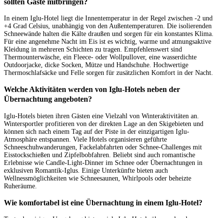
sollten Gäste mitbringen?
In einem Iglu-Hotel liegt die Innentemperatur in der Regel zwischen -2 und
+4 Grad Celsius, unabhängig von den Außentemperaturen. Die isolierenden
Schneewände halten die Kälte draußen und sorgen für ein konstantes Klima.
Für eine angenehme Nacht im Eis ist es wichtig, warme und atmungsaktive
Kleidung in mehreren Schichten zu tragen. Empfehlenswert sind
Thermounterwäsche, ein Fleece- oder Wollpullover, eine wasserdichte
Outdoorjacke, dicke Socken, Mütze und Handschuhe. Hochwertige
Thermoschlafsäcke und Felle sorgen für zusätzlichen Komfort in der Nacht.
Welche Aktivitäten werden von Iglu-Hotels neben der
Übernachtung angeboten?
Iglu-Hotels bieten ihren Gästen eine Vielzahl von Winteraktivitäten an.
Wintersportler profitieren von der direkten Lage an den Skigebieten und
können sich nach einem Tag auf der Piste in der einzigartigen Iglu-
Atmosphäre entspannen. Viele Hotels organisieren geführte
Schneeschuhwanderungen, Fackelabfahrten oder Schnee-Challenges mit
Eisstockschießen und Zipfelbobfahren. Beliebt sind auch romantische
Erlebnisse wie Candle-Light-Dinner im Schnee oder Übernachtungen in
exklusiven Romantik-Iglus. Einige Unterkünfte bieten auch
Wellnessmöglichkeiten wie Schneesaunen, Whirlpools oder beheizte
Ruheräume.
Wie komfortabel ist eine Übernachtung in einem Iglu-Hotel?