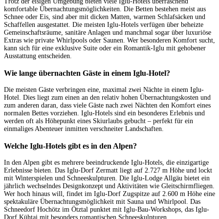
Trotz der eisigen Umgebung bieten viele Iglu-Hotels überraschend
komfortable Übernachtungsmöglichkeiten. Die Betten bestehen meist aus
Schnee oder Eis, sind aber mit dicken Matten, warmen Schlafsäcken und
Schaffellen ausgestattet. Die meisten Iglu-Hotels verfügen über beheizte
Gemeinschaftsräume, sanitäre Anlagen und manchmal sogar über luxuriöse
Extras wie private Whirlpools oder Saunen. Wer besonderen Komfort sucht,
kann sich für eine exklusive Suite oder ein Romantik-Iglu mit gehobener
Ausstattung entscheiden.
Wie lange übernachten Gäste in einem Iglu-Hotel?
Die meisten Gäste verbringen eine, maximal zwei Nächte in einem Iglu-
Hotel. Dies liegt zum einen an den relativ hohen Übernachtungskosten und
zum anderen daran, dass viele Gäste nach zwei Nächten den Komfort eines
normalen Bettes vorziehen. Iglu-Hotels sind ein besonderes Erlebnis und
werden oft als Höhepunkt eines Skiurlaubs gebucht – perfekt für ein
einmaliges Abenteuer inmitten verschneiter Landschaften.
Welche Iglu-Hotels gibt es in den Alpen?
In den Alpen gibt es mehrere beeindruckende Iglu-Hotels, die einzigartige
Erlebnisse bieten. Das Iglu-Dorf Zermatt liegt auf 2.727 m Höhe und lockt
mit Winterspielen und Schneeskulpturen. Die Iglu-Lodge Allgäu bietet ein
jährlich wechselndes Designkonzept und Aktivitäten wie Gleitschirmfliegen.
Wer hoch hinaus will, findet im Iglu-Dorf Zugspitze auf 2.600 m Höhe eine
spektakuläre Übernachtungsmöglichkeit mit Sauna und Whirlpool. Das
Schneedorf Hochötz im Ötztal punktet mit Iglu-Bau-Workshops, das Iglu-
Dorf Kühtai mit besonders romantischen Schneeskulpturen.