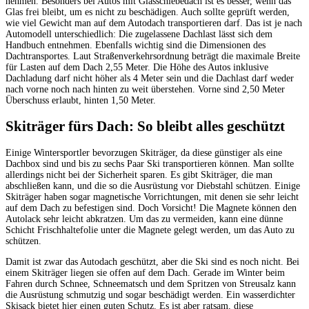
nehmen. Besonders bei Autos mit Glasschiebedach ist es besser, wenn das
Glas frei bleibt, um es nicht zu beschädigen. Auch sollte geprüft werden,
wie viel Gewicht man auf dem Autodach transportieren darf. Das ist je nach
Automodell unterschiedlich: Die zugelassene Dachlast lässt sich dem
Handbuch entnehmen. Ebenfalls wichtig sind die Dimensionen des
Dachtransportes. Laut Straßenverkehrsordnung beträgt die maximale Breite
für Lasten auf dem Dach 2,55 Meter. Die Höhe des Autos inklusive
Dachladung darf nicht höher als 4 Meter sein und die Dachlast darf weder
nach vorne noch nach hinten zu weit überstehen. Vorne sind 2,50 Meter
Überschuss erlaubt, hinten 1,50 Meter.
Skiträger fürs Dach: So bleibt alles geschützt
Einige Wintersportler bevorzugen Skiträger, da diese günstiger als eine
Dachbox sind und bis zu sechs Paar Ski transportieren können. Man sollte
allerdings nicht bei der Sicherheit sparen. Es gibt Skiträger, die man
abschließen kann, und die so die Ausrüstung vor Diebstahl schützen. Einige
Skiträger haben sogar magnetische Vorrichtungen, mit denen sie sehr leicht
auf dem Dach zu befestigen sind. Doch Vorsicht! Die Magnete können den
Autolack sehr leicht abkratzen. Um das zu vermeiden, kann eine dünne
Schicht Frischhaltefolie unter die Magnete gelegt werden, um das Auto zu
schützen.
Damit ist zwar das Autodach geschützt, aber die Ski sind es noch nicht. Bei
einem Skiträger liegen sie offen auf dem Dach. Gerade im Winter beim
Fahren durch Schnee, Schneematsch und dem Spritzen von Streusalz kann
die Ausrüstung schmutzig und sogar beschädigt werden. Ein wasserdichter
Skisack bietet hier einen guten Schutz. Es ist aber ratsam, diese