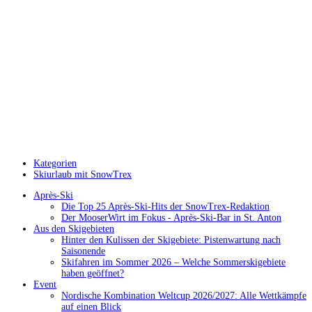
Kategorien
Skiurlaub mit SnowTrex
Après-Ski
Die Top 25 Après-Ski-Hits der SnowTrex-Redaktion
Der MooserWirt im Fokus - Après-Ski-Bar in St. Anton
Aus den Skigebieten
Hinter den Kulissen der Skigebiete: Pistenwartung nach
Saisonende
Skifahren im Sommer 2026 – Welche Sommerskigebiete
haben geöffnet?
Event
Nordische Kombination Weltcup 2026/2027: Alle Wettkämpfe
auf einen Blick