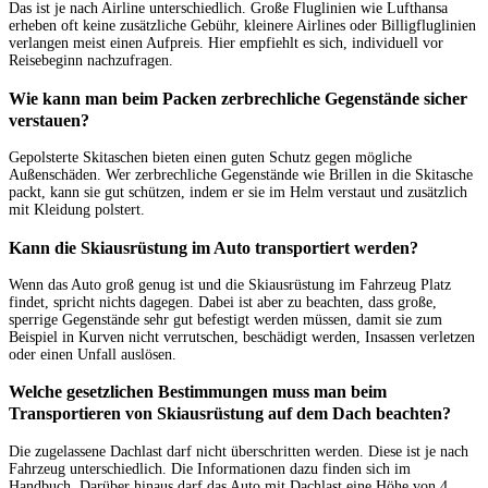
Das ist je nach Airline unterschiedlich. Große Fluglinien wie Lufthansa
erheben oft keine zusätzliche Gebühr, kleinere Airlines oder Billigfluglinien
verlangen meist einen Aufpreis. Hier empfiehlt es sich, individuell vor
Reisebeginn nachzufragen.
Wie kann man beim Packen zerbrechliche Gegenstände sicher
verstauen?
Gepolsterte Skitaschen bieten einen guten Schutz gegen mögliche
Außenschäden. Wer zerbrechliche Gegenstände wie Brillen in die Skitasche
packt, kann sie gut schützen, indem er sie im Helm verstaut und zusätzlich
mit Kleidung polstert.
Kann die Skiausrüstung im Auto transportiert werden?
Wenn das Auto groß genug ist und die Skiausrüstung im Fahrzeug Platz
findet, spricht nichts dagegen. Dabei ist aber zu beachten, dass große,
sperrige Gegenstände sehr gut befestigt werden müssen, damit sie zum
Beispiel in Kurven nicht verrutschen, beschädigt werden, Insassen verletzen
oder einen Unfall auslösen.
Welche gesetzlichen Bestimmungen muss man beim
Transportieren von Skiausrüstung auf dem Dach beachten?
Die zugelassene Dachlast darf nicht überschritten werden. Diese ist je nach
Fahrzeug unterschiedlich. Die Informationen dazu finden sich im
Handbuch. Darüber hinaus darf das Auto mit Dachlast eine Höhe von 4