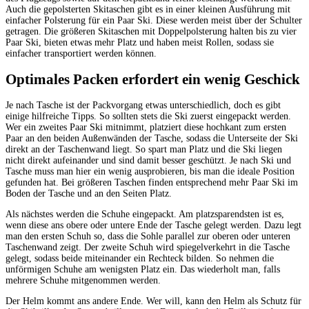
Auch die gepolsterten Skitaschen gibt es in einer kleinen Ausführung mit
einfacher Polsterung für ein Paar Ski. Diese werden meist über der Schulter
getragen. Die größeren Skitaschen mit Doppelpolsterung halten bis zu vier
Paar Ski, bieten etwas mehr Platz und haben meist Rollen, sodass sie
einfacher transportiert werden können.
Optimales Packen erfordert ein wenig Geschick
Je nach Tasche ist der Packvorgang etwas unterschiedlich, doch es gibt
einige hilfreiche Tipps. So sollten stets die Ski zuerst eingepackt werden.
Wer ein zweites Paar Ski mitnimmt, platziert diese hochkant zum ersten
Paar an den beiden Außenwänden der Tasche, sodass die Unterseite der Ski
direkt an der Taschenwand liegt. So spart man Platz und die Ski liegen
nicht direkt aufeinander und sind damit besser geschützt. Je nach Ski und
Tasche muss man hier ein wenig ausprobieren, bis man die ideale Position
gefunden hat. Bei größeren Taschen finden entsprechend mehr Paar Ski im
Boden der Tasche und an den Seiten Platz.
Als nächstes werden die Schuhe eingepackt. Am platzsparendsten ist es,
wenn diese ans obere oder untere Ende der Tasche gelegt werden. Dazu legt
man den ersten Schuh so, dass die Sohle parallel zur oberen oder unteren
Taschenwand zeigt. Der zweite Schuh wird spiegelverkehrt in die Tasche
gelegt, sodass beide miteinander ein Rechteck bilden. So nehmen die
unförmigen Schuhe am wenigsten Platz ein. Das wiederholt man, falls
mehrere Schuhe mitgenommen werden.
Der Helm kommt ans andere Ende. Wer will, kann den Helm als Schutz für