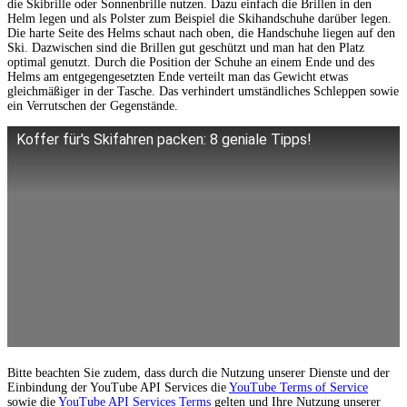
die Skibrille oder Sonnenbrille nutzen. Dazu einfach die Brillen in den
Helm legen und als Polster zum Beispiel die Skihandschuhe darüber legen.
Die harte Seite des Helms schaut nach oben, die Handschuhe liegen auf den
Ski. Dazwischen sind die Brillen gut geschützt und man hat den Platz
optimal genutzt. Durch die Position der Schuhe an einem Ende und des
Helms am entgegengesetzten Ende verteilt man das Gewicht etwas
gleichmäßiger in der Tasche. Das verhindert umständliches Schleppen sowie
ein Verrutschen der Gegenstände.
Koffer für's Skifahren packen: 8 geniale Tipps!
Bitte beachten Sie zudem, dass durch die Nutzung unserer Dienste und der
Einbindung der YouTube API Services die
YouTube Terms of Service
sowie die
YouTube API Services Terms
gelten und Ihre Nutzung unserer