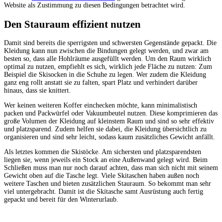
Website als Zustimmung zu diesen Bedingungen betrachtet wird.
Den Stauraum effizient nutzen
Damit sind bereits die sperrigsten und schwersten Gegenstände gepackt. Die
Kleidung kann nun zwischen die Bindungen gelegt werden, und zwar am
besten so, dass alle Hohlräume ausgefüllt werden. Um den Raum wirklich
optimal zu nutzen, empfiehlt es sich, wirklich jede Fläche zu nutzen: Zum
Beispiel die Skisocken in die Schuhe zu legen. Wer zudem die Kleidung
ganz eng rollt anstatt sie zu falten, spart Platz und verhindert darüber
hinaus, dass sie knittert.
Wer keinen weiteren Koffer einchecken möchte, kann minimalistisch
packen und Packwürfel oder Vakuumbeutel nutzen. Diese komprimieren das
große Volumen der Kleidung auf kleinstem Raum und sind so sehr effektiv
und platzsparend. Zudem helfen sie dabei, die Kleidung übersichtlich zu
organisieren und sind sehr leicht, sodass kaum zusätzliches Gewicht anfällt.
Als letztes kommen die Skistöcke. Am sichersten und platzsparendsten
liegen sie, wenn jeweils ein Stock an eine Außenwand gelegt wird. Beim
Schließen muss man nur noch darauf achten, dass man sich nicht mit seinem
Gewicht oben auf die Tasche legt. Viele Skitaschen haben außen noch
weitere Taschen und bieten zusätzlichen Stauraum. So bekommt man sehr
viel untergebracht. Damit ist die Skitasche samt Ausrüstung auch fertig
gepackt und bereit für den Winterurlaub.