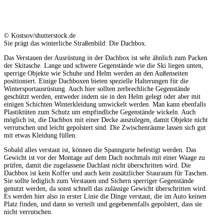
© Kostsov/shutterstock.de
Sie prägt das winterliche Straßenbild: Die Dachbox.
Das Verstauen der Ausrüstung in der Dachbox ist sehr ähnlich zum Packen
der Skitasche. Lange und schwere Gegenstände wie die Ski liegen unten,
sperrige Objekte wie Schuhe und Helm werden an den Außenseiten
positioniert. Einige Dachboxen bieten spezielle Halterungen für die
Wintersportausrüstung. Auch hier sollten zerbrechliche Gegenstände
geschützt werden, entweder indem sie in den Helm gelegt oder aber mit
einigen Schichten Winterkleidung umwickelt werden. Man kann ebenfalls
Plastiktüten zum Schutz um empfindliche Gegenstände wickeln. Auch
möglich ist, die Dachbox mit einer Decke auszulegen, damit Objekte nicht
verrutschen und leicht gepolstert sind. Die Zwischenräume lassen sich gut
mit etwas Kleidung füllen.
Sobald alles verstaut ist, können die Spanngurte befestigt werden. Das
Gewicht ist vor der Montage auf dem Dach nochmals mit einer Waage zu
prüfen, damit die zugelassene Dachlast nicht überschritten wird. Die
Dachbox ist kein Koffer und auch kein zusätzlicher Stauraum für Taschen.
Sie sollte lediglich zum Verstauen und Sichern sperriger Gegenstände
genutzt werden, da sonst schnell das zulässige Gewicht überschritten wird.
Es werden hier also in erster Linie die Dinge verstaut, die im Auto keinen
Platz finden, und dann so verteilt und gegebenenfalls gepolstert, dass sie
nicht verrutschen.