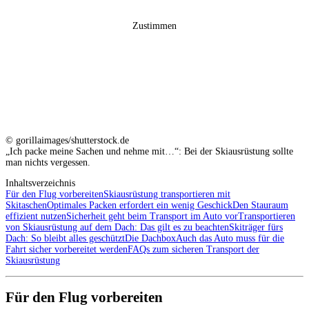
Zustimmen
© gorillaimages/shutterstock.de
„Ich packe meine Sachen und nehme mit…“: Bei der Skiausrüstung sollte
man nichts vergessen.
Inhaltsverzeichnis
Für den Flug vorbereiten
Skiausrüstung transportieren mit
Skitaschen
Optimales Packen erfordert ein wenig Geschick
Den Stauraum
effizient nutzen
Sicherheit geht beim Transport im Auto vor
Transportieren
von Skiausrüstung auf dem Dach: Das gilt es zu beachten
Skiträger fürs
Dach: So bleibt alles geschützt
Die Dachbox
Auch das Auto muss für die
Fahrt sicher vorbereitet werden
FAQs zum sicheren Transport der
Skiausrüstung
Für den Flug vorbereiten