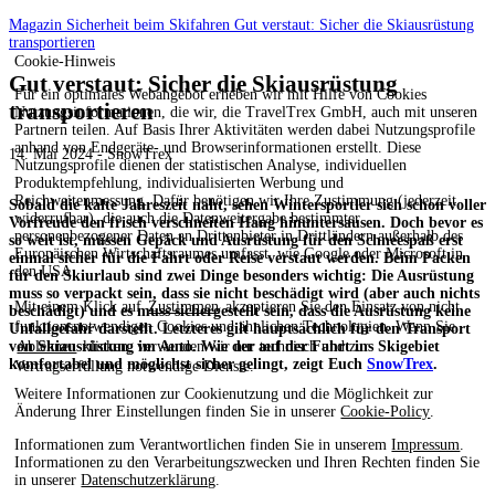
Magazin
Sicherheit beim Skifahren
Gut verstaut: Sicher die Skiausrüstung
transportieren
Cookie-Hinweis
Gut verstaut: Sicher die Skiausrüstung
Für ein optimales Webangebot erheben wir mit Hilfe von Cookies
transportieren
Nutzungsinformationen, die wir, die TravelTrex GmbH, auch mit unseren
Partnern teilen. Auf Basis Ihrer Aktivitäten werden dabei Nutzungsprofile
anhand von Endgeräte- und Browserinformationen erstellt. Diese
14. Mai 2024 - SnowTrex
Nutzungsprofile dienen der statistischen Analyse, individuellen
Produktempfehlung, individualisierten Werbung und
Reichweitenmessung. Dafür benötigen wir Ihre Zustimmung (jederzeit
Sobald die kalte Jahreszeit naht, sehen Wintersportler sich schon voller
widerrufbar), die auch die Datenweitergabe bestimmter
Vorfreude den frisch verschneiten Hang hinuntersausen. Doch bevor es
personenbezogener Daten an Drittanbieter in Drittländern außerhalb des
so weit ist, müssen Gepäck und Ausrüstung für den Schneespaß erst
Europäischen Wirtschaftsraumes umfasst, wie Google oder Microsoft in
einmal sicher für die Fahrt oder Reise verstaut werden. Beim Packen
den USA.
für den Skiurlaub sind zwei Dinge besonders wichtig: Die Ausrüstung
muss so verpackt sein, dass sie nicht beschädigt wird (aber auch nichts
Mit einem Klick auf
Zustimmen
akzeptieren Sie den Einsatz von nicht
beschädigt) und es muss sichergestellt sein, dass die Ausrüstung keine
funktionsnotwendigen Cookies und ähnlichen Technologien. Wenn Sie
Unfallgefahr darstellt. Letzteres gilt hauptsächlich für den Transport
von Skiausrüstung im Auto. Wie der auf der Fahrt ins Skigebiet
Ablehnen
klicken, verwenden wir nur technisch und zur
komfortabel und möglichst sicher gelingt, zeigt Euch
SnowTrex
.
Vertragserfüllung notwendige Dienste.
Weitere Informationen zur Cookienutzung und die Möglichkeit zur
Änderung Ihrer Einstellungen finden Sie in unserer
Cookie-Policy
.
Informationen zum Verantwortlichen finden Sie in unserem
Impressum
.
Informationen zu den Verarbeitungszwecken und Ihren Rechten finden Sie
in unserer
Datenschutzerklärung
.