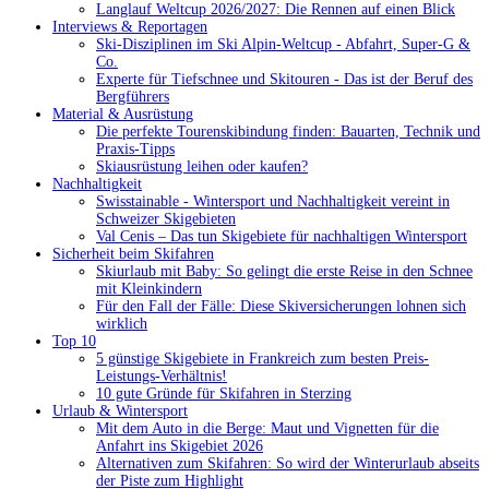
Langlauf Weltcup 2026/2027: Die Rennen auf einen Blick
Interviews & Reportagen
Ski-Disziplinen im Ski Alpin-Weltcup - Abfahrt, Super-G &
Co.
Experte für Tiefschnee und Skitouren - Das ist der Beruf des
Bergführers
Material & Ausrüstung
Die perfekte Tourenskibindung finden: Bauarten, Technik und
Praxis-Tipps
Skiausrüstung leihen oder kaufen?
Nachhaltigkeit
Swisstainable - Wintersport und Nachhaltigkeit vereint in
Schweizer Skigebieten
Val Cenis – Das tun Skigebiete für nachhaltigen Wintersport
Sicherheit beim Skifahren
Skiurlaub mit Baby: So gelingt die erste Reise in den Schnee
mit Kleinkindern
Für den Fall der Fälle: Diese Skiversicherungen lohnen sich
wirklich
Top 10
5 günstige Skigebiete in Frankreich zum besten Preis-
Leistungs-Verhältnis!
10 gute Gründe für Skifahren in Sterzing
Urlaub & Wintersport
Mit dem Auto in die Berge: Maut und Vignetten für die
Anfahrt ins Skigebiet 2026
Alternativen zum Skifahren: So wird der Winterurlaub abseits
der Piste zum Highlight