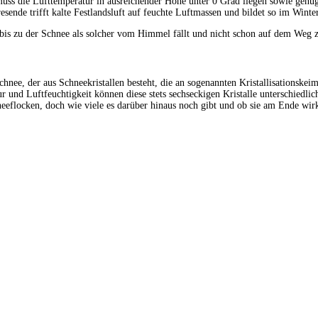
uss die Lufttemperatur in ausreichender Höhe unter 0 Grad liegen sowie genü
nde trifft kalte Festlandsluft auf feuchte Luftmassen und bildet so im Winter
ist, bis zu der Schnee als solcher vom Himmel fällt und nicht schon auf dem 
nee, der aus Schneekristallen besteht, die an sogenannten Kristallisationskeim
r und Luftfeuchtigkeit können diese stets sechseckigen Kristalle unterschiedl
flocken, doch wie viele es darüber hinaus noch gibt und ob sie am Ende wirklic