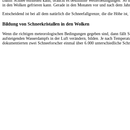
Damit Schnee entstehen kann, braucht es bestimmte Wetterbedingungen. So m
in den Wolken gefrieren kann. Gerade in den Monaten vor und nach dem Jahrese
Entscheidend ist bei all dem natürlich die Schneefallgrenze, die die Höhe 
Bildung von Schneekristallen in den Wolken
Wenn die richtigen meteorologischen Bedingungen gegeben sind, dann fällt Sch
aufsteigenden Wasserdampfs in der Luft verändern, bilden. Je nach Temperatu
dokumentierten zwei Schneeforscher einmal über 6.000 unterschiedliche Schnee