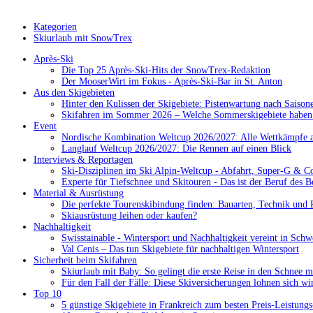
Kategorien
Skiurlaub mit SnowTrex
Après-Ski
Die Top 25 Après-Ski-Hits der SnowTrex-Redaktion
Der MooserWirt im Fokus - Après-Ski-Bar in St. Anton
Aus den Skigebieten
Hinter den Kulissen der Skigebiete: Pistenwartung nach Saison
Skifahren im Sommer 2026 – Welche Sommerskigebiete haben 
Event
Nordische Kombination Weltcup 2026/2027: Alle Wettkämpfe a
Langlauf Weltcup 2026/2027: Die Rennen auf einen Blick
Interviews & Reportagen
Ski-Disziplinen im Ski Alpin-Weltcup - Abfahrt, Super-G & C
Experte für Tiefschnee und Skitouren - Das ist der Beruf des B
Material & Ausrüstung
Die perfekte Tourenskibindung finden: Bauarten, Technik und 
Skiausrüstung leihen oder kaufen?
Nachhaltigkeit
Swisstainable - Wintersport und Nachhaltigkeit vereint in Schw
Val Cenis – Das tun Skigebiete für nachhaltigen Wintersport
Sicherheit beim Skifahren
Skiurlaub mit Baby: So gelingt die erste Reise in den Schnee m
Für den Fall der Fälle: Diese Skiversicherungen lohnen sich wi
Top 10
5 günstige Skigebiete in Frankreich zum besten Preis-Leistungs