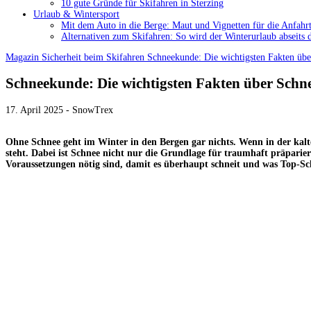
10 gute Gründe für Skifahren in Sterzing
Urlaub & Wintersport
Mit dem Auto in die Berge: Maut und Vignetten für die Anfahrt
Alternativen zum Skifahren: So wird der Winterurlaub abseits 
Magazin
Sicherheit beim Skifahren
Schneekunde: Die wichtigsten Fakten über
Schneekunde: Die wichtigsten Fakten über Schne
17. April 2025 - SnowTrex
Ohne Schnee geht im Winter in den Bergen gar nichts. Wenn in der kalte
steht. Dabei ist Schnee nicht nur die Grundlage für traumhaft präparie
Voraussetzungen nötig sind, damit es überhaupt schneit und was Top-