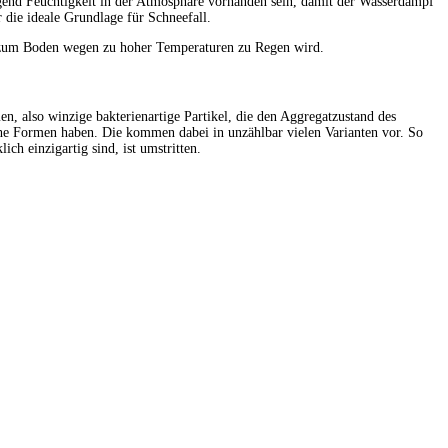
gend Feuchtigkeit in der Atmosphäre vorhanden sein, damit der Wasserdampf
 die ideale Grundlage für Schneefall.
Weg zum Boden wegen zu hoher Temperaturen zu Regen wird.
en, also winzige bakterienartige Partikel, die den Aggregatzustand des
iche Formen haben. Die kommen dabei in unzählbar vielen Varianten vor. So
h einzigartig sind, ist umstritten.