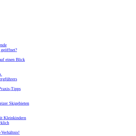
ende
geöffnet?
uf einen Blick
o.
ergführers
Praxis-Tipps
eizer Skigebieten
it Kleinkindern
rklich
-Verhältnis!