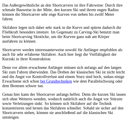
Das Außergewöhnliche an den Shortcarvern ist ihre Fahrweise: Durch ihre
schmale Bauweise in der Mitte, den kurzen Ski und ihrem engen Radius
können die Shortcarver sehr enge Kurven von sieben bis zwölf Meter
fahren.
Skifahrer legen sich dabei sehr stark in die Kurve und spüren dadurch die
Fliehkraft besonders intensiv. Im Gegensatz zu Carving-Ski benutzt man
beim Shortcarving Skistöcke, um die Kurven ganz nah am Körper
ausfahren zu können.
Shortcarver werden interessanterweise sowohl für Anfänger empfohlen als
auch für sehr erfahrene Skifahrer. Auch hier liegt die Vielfältigkeit der
Kurzski in ihrer Konstruktion.
Denn vor allem erwachsene Anfänger müssen sich anfangs auf den langen
Ski zum Fahren überwinden. Das Drehen der klassischen Ski ist nicht leicht
und die Angst vor Kontrollverlust und einem Sturz sind hoch, sodass einige
Erwachsene sich schon
bei Grundtechniken
wie dem Parallelschwung oder
dem Bremsen schwer tun.
Genau hier kann der Shortcarver anfangs helfen. Denn die kurzen Ski lassen
sich ohne Weiteres wenden, wodurch natürlich auch die Angst vor Stürzen
sowie Verletzungen sinkt. So können sich Skifahrer auf die Technik
konzentrieren und lernen das Skifahren schneller. Sobald sie sicher auf den
Shortcarvern stehen, können sie anschließend auf die klassischen Ski
umsteigen.