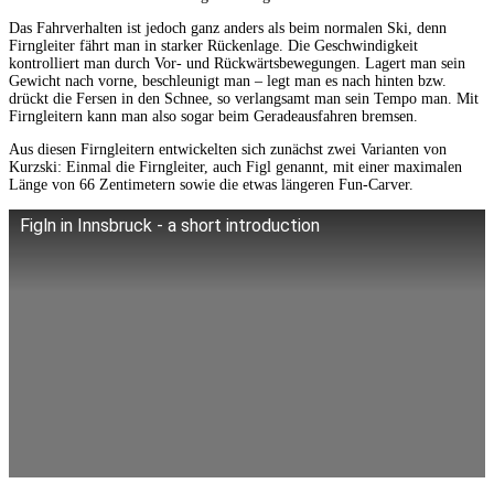
Das Fahrverhalten ist jedoch ganz anders als beim normalen Ski, denn
Firngleiter fährt man in starker Rückenlage. Die Geschwindigkeit
kontrolliert man durch Vor- und Rückwärtsbewegungen. Lagert man sein
Gewicht nach vorne, beschleunigt man – legt man es nach hinten bzw.
drückt die Fersen in den Schnee, so verlangsamt man sein Tempo man. Mit
Firngleitern kann man also sogar beim Geradeausfahren bremsen.
Aus diesen Firngleitern entwickelten sich zunächst zwei Varianten von
Kurzski: Einmal die Firngleiter, auch Figl genannt, mit einer maximalen
Länge von 66 Zentimetern sowie die etwas längeren Fun-Carver.
Figln in Innsbruck - a short introduction