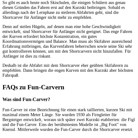
So gibt es auch heute noch Skischulen, die einigen Schülern aus genau
diesen Gründen das Fahren erst auf den Kurzski beibringen. Sobald es
allerdings nach der Lernphase zu steileren Abfahrten geht, sind die
Shortcarver für Anfänger nicht mehr zu empfehlen.
Denn auf steilen Hügeln, auf denen man eine hohe Geschwindigkeit
entwickelt, sind Shortcarver für Anfänger nicht geeignet. Das enge Fahren
der Kurven erfordert höchste Konzentration, ein gutes
Koordinationsvermögen und Balance. Man muss als Skifahrer ausreichend
Erfahrung mitbringen, das Kurvenfahren beherrschen sowie seine Ski sehr
gut kontrollieren können, um mit den Shortcarvern nicht hinzufallen. Für
Anfänger ist dies zu riskant.
Deshalb ist die Abfahrt mit dem Shortcarver eher geübten Skifahrern zu
empfehlen. Dann bringen die engen Kurven mit den Kurzski aber höchsten
Fahrspaß.
FAQs zu Fun-Carvern
Was sind Fun-Carver?
Fun-Carver ist eine Bezeichnung für einen stark taillierten, kurzen Ski mit
maximal einem Meter Länge. Sie wurden 1930 als Firngleiter für
Bergsteiger entwickelt, woraus sich später zwei Kurzski etablierten: die Figl
und die Fun-Carver. Eins der berühmtesten Modelle ist „Big Foot“ von
Kneissl. Mittlerweile wurden die Fun-Carver durch die Shortcarver ersetzt.