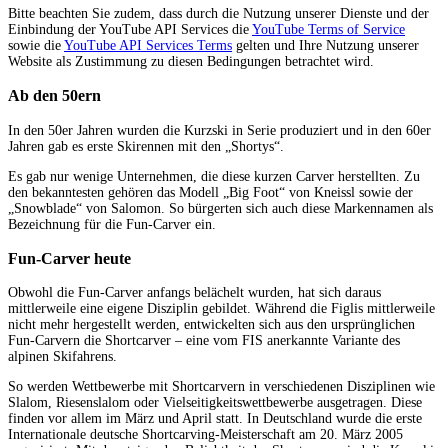
Bitte beachten Sie zudem, dass durch die Nutzung unserer Dienste und der
Einbindung der YouTube API Services die
YouTube Terms of Service
sowie die
YouTube API Services Terms
gelten und Ihre Nutzung unserer
Website als Zustimmung zu diesen Bedingungen betrachtet wird.
Ab den 50ern
In den 50er Jahren wurden die Kurzski in Serie produziert und in den 60er
Jahren gab es erste Skirennen mit den „Shortys“.
Es gab nur wenige Unternehmen, die diese kurzen Carver herstellten. Zu
den bekanntesten gehören das Modell „Big Foot“ von Kneissl sowie der
„Snowblade“ von Salomon. So bürgerten sich auch diese Markennamen als
Bezeichnung für die Fun-Carver ein.
Fun-Carver heute
Obwohl die Fun-Carver anfangs belächelt wurden, hat sich daraus
mittlerweile eine eigene Disziplin gebildet. Während die Figlis mittlerweile
nicht mehr hergestellt werden, entwickelten sich aus den ursprünglichen
Fun-Carvern die Shortcarver – eine vom FIS anerkannte Variante des
alpinen Skifahrens.
So werden Wettbewerbe mit Shortcarvern in verschiedenen Disziplinen wie
Slalom, Riesenslalom oder Vielseitigkeitswettbewerbe ausgetragen. Diese
finden vor allem im März und April statt. In Deutschland wurde die erste
Internationale deutsche Shortcarving-Meisterschaft am 20. März 2005