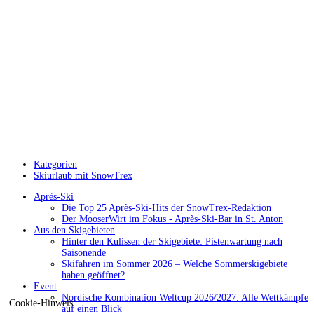
Kategorien
Skiurlaub mit SnowTrex
Après-Ski
Die Top 25 Après-Ski-Hits der SnowTrex-Redaktion
Der MooserWirt im Fokus - Après-Ski-Bar in St. Anton
Aus den Skigebieten
Hinter den Kulissen der Skigebiete: Pistenwartung nach
Saisonende
Skifahren im Sommer 2026 – Welche Sommerskigebiete
haben geöffnet?
Event
Nordische Kombination Weltcup 2026/2027: Alle Wettkämpfe
Cookie-Hinweis
auf einen Blick