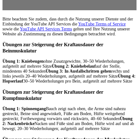
Bitte beachten Sie zudem, dass durch die Nutzung unserer Dienste und der
Einbindung der YouTube API Services die
YouTube Terms of Service
sowie die
YouTube API Services Terms
gelten und Ihre Nutzung unserer
Website als Zustimmung zu diesen Bedingungen betrachtet wird.
Übungen zur Steigerung der Kraftausdauer der
Beinmuskulatur
Übung 1: Kniebeugen
ohne Zusatzgewichte, 30–50 Wiederholungen,
aufgeteilt auf mehrere Sätze
Übung 2: Kniehebelauf
auf der Stelle,
mindestens 40 Sekunden
Übung 3: In Ausfallschritten gehen
rechts und
links jeweils 20–40 Wiederholungen, aufgeteilt auf mehrere Sätze
Übung 4:
Hopserlauf
30–50 Wiederholungen pro Bein, aufgeteilt auf mehrere Sätze
Übungen zur Steigerung der Kraftausdauer der
Rumpfmuskulatur
Übung 1: Spinnengang
Bauch zeigt nach oben, die Arme sind nahezu
gestreckt, Beine sind angewinkelt, Füße am Boden, Hüfte weitgehend
gestreckt; Fortbewegung vorwärts und rückwärts, 40–60 Sekunden
Übung
2: Nackenbrücke
Nacken und Füße sind am Boden, Hüfte wird auf und ab
bewegt; 20–30 Wiederholungen; aufgeteilt auf mehrere Sätze