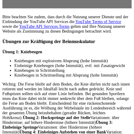
Bitte beachten Sie zudem, dass durch die Nutzung unserer Dienste und der
Einbindung der YouTube API Services die
YouTube Terms of Service
sowie die
YouTube API Services Terms
gelten und Ihre Nutzung unserer
Website als Zustimmung zu diesen Bedingungen betrachtet wird.
Übungen zur Kräftigung der Beinmuskulatur
Übung 1: Kniebeugen
Kniebeugen mit explosivem Absprung (hohe Intensität)
Einbeinige Kniebeugen (hohe Intensität), evtl. mit Zusatzgewicht
Kniebeugen in Schrittstellung
Kniebeugen in Schrittstellung mit Absprung (hohe Intensität)
Wichtig: Die Ferse bleibt auf dem Boden, die Knie dürfen nicht nach innen
rotieren und werden im Idealfall leicht nach außen gedrückt. Knie und
Fußspitzen sollten sich auf einer Linie befinden. Bei gesunden Sportlern
muss das Knie dabei nicht immer senkrecht über dem Fuß bleiben, solange
die Ferse am Boden bleibt. Entscheidend für eine rückenschonende
Ausführung ist es, die Wölbung der Wirbelsäule im Lendenbereich während
der gesamten Übung beizubehalten (gerader Rücken, leichtes
Hohlkreuz).
Übung 2: Hocksprünge auf der Stelle
Variationen: über
Hindernisse; auf höhere Hindernisse (höhere Intensität)
Übung 3:
Einbeinige Sprünge
Variationen: über Hindernisse (höhere
Intensität)
Übung 4: Einbeiniges Aufstehen von einer Bank
Variation: