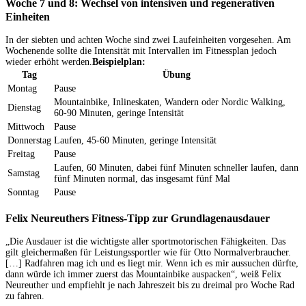
Woche 7 und 8: Wechsel von intensiven und regenerativen
Einheiten
In der siebten und achten Woche sind zwei Laufeinheiten vorgesehen. Am
Wochenende sollte die Intensität mit Intervallen im Fitnessplan jedoch
wieder erhöht werden.
Beispielplan:
Tag
Übung
Montag
Pause
Mountainbike, Inlineskaten, Wandern oder Nordic Walking,
Dienstag
60-90 Minuten, geringe Intensität
Mittwoch
Pause
Donnerstag
Laufen, 45-60 Minuten, geringe Intensität
Freitag
Pause
Laufen, 60 Minuten, dabei fünf Minuten schneller laufen, dann
Samstag
fünf Minuten normal, das insgesamt fünf Mal
Sonntag
Pause
Felix Neureuthers Fitness-Tipp zur Grundlagenausdauer
„Die Ausdauer ist die wichtigste aller sportmotorischen Fähigkeiten. Das
gilt gleichermaßen für Leistungssportler wie für Otto Normalverbraucher.
[…] Radfahren mag ich und es liegt mir. Wenn ich es mir aussuchen dürfte,
dann würde ich immer zuerst das Mountainbike auspacken“, weiß Felix
Neureuther und empfiehlt je nach Jahreszeit bis zu dreimal pro Woche Rad
zu fahren.