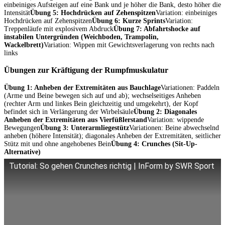
einbeiniges Aufsteigen auf eine Bank und je höher die Bank, desto höher die
Intensität
Übung 5: Hochdrücken auf Zehenspitzen
Variation: einbeiniges
Hochdrücken auf Zehenspitzen
Übung 6: Kurze Sprints
Variation:
Treppenläufe mit explosivem Abdruck
Übung 7: Abfahrtshocke auf
instabilen Untergründen (Weichboden, Trampolin,
Wackelbrett)
Variation: Wippen mit Gewichtsverlagerung von rechts nach
links
Übungen zur Kräftigung der Rumpfmuskulatur
Übung 1: Anheben der Extremitäten aus Bauchlage
Variationen: Paddeln
(Arme und Beine bewegen sich auf und ab); wechselseitiges Anheben
(rechter Arm und linkes Bein gleichzeitig und umgekehrt), der Kopf
befindet sich in Verlängerung der Wirbelsäule
Übung 2: Diagonales
Anheben der Extremitäten aus Vierfüßlerstand
Variation: wippende
Bewegungen
Übung 3: Unterarmliegestütz
Variationen: Beine abwechselnd
anheben (höhere Intensität); diagonales Anheben der Extremitäten, seitlicher
Stütz mit und ohne angehobenes Bein
Übung 4: Crunches (Sit-Up-
Alternative)
Tutorial: So gehen Crunches richtig | InForm by SWR Sport