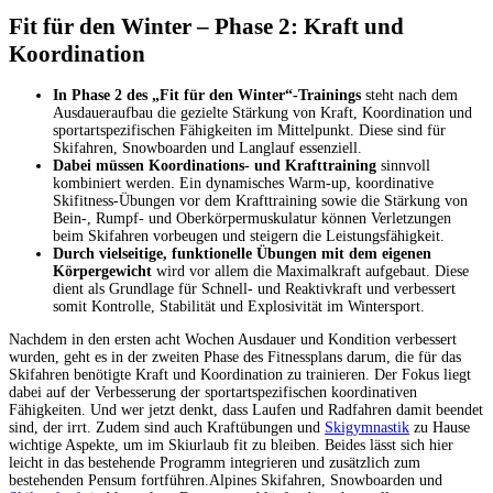
Fit für den Winter – Phase 2: Kraft und
Koordination
In Phase 2 des „Fit für den Winter“-Trainings
steht nach dem
Ausdaueraufbau die gezielte Stärkung von Kraft, Koordination und
sportartspezifischen Fähigkeiten im Mittelpunkt. Diese sind für
Skifahren, Snowboarden und Langlauf essenziell.
Dabei müssen Koordinations- und Krafttraining
sinnvoll
kombiniert werden. Ein dynamisches Warm-up, koordinative
Skifitness-Übungen vor dem Krafttraining sowie die Stärkung von
Bein-, Rumpf- und Oberkörpermuskulatur können Verletzungen
beim Skifahren vorbeugen und steigern die Leistungsfähigkeit.
Durch vielseitige, funktionelle Übungen mit dem eigenen
Körpergewicht
wird vor allem die Maximalkraft aufgebaut. Diese
dient als Grundlage für Schnell- und Reaktivkraft und verbessert
somit Kontrolle, Stabilität und Explosivität im Wintersport.
Nachdem in den ersten acht Wochen Ausdauer und Kondition verbessert
wurden, geht es in der zweiten Phase des Fitnessplans darum, die für das
Skifahren benötigte Kraft und Koordination zu trainieren. Der Fokus liegt
dabei auf der Verbesserung der sportartspezifischen koordinativen
Fähigkeiten. Und wer jetzt denkt, dass Laufen und Radfahren damit beendet
sind, der irrt. Zudem sind auch Kraftübungen und
Skigymnastik
zu Hause
wichtige Aspekte, um im Skiurlaub fit zu bleiben. Beides lässt sich hier
leicht in das bestehende Programm integrieren und zusätzlich zum
bestehenden Pensum fortführen.Alpines Skifahren, Snowboarden und