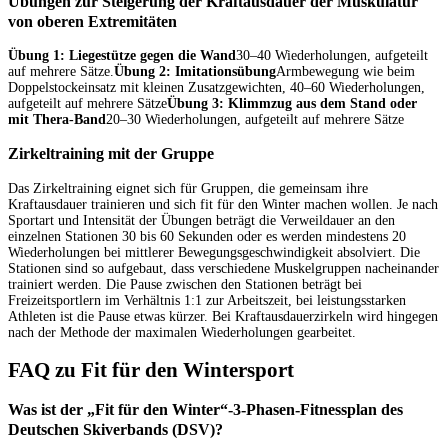
Übungen zur Steigerung der Kraftausdauer der Muskulatur
von oberen Extremitäten
Übung 1: Liegestütze gegen die Wand
30–40 Wiederholungen, aufgeteilt
auf mehrere Sätze.
Übung 2: Imitationsübung
Armbewegung wie beim
Doppelstockeinsatz mit kleinen Zusatzgewichten, 40–60 Wiederholungen,
aufgeteilt auf mehrere Sätze
Übung 3: Klimmzug aus dem Stand oder
mit Thera-Band
20–30 Wiederholungen, aufgeteilt auf mehrere Sätze
Zirkeltraining mit der Gruppe
Das Zirkeltraining eignet sich für Gruppen, die gemeinsam ihre
Kraftausdauer trainieren und sich fit für den Winter machen wollen. Je nach
Sportart und Intensität der Übungen beträgt die Verweildauer an den
einzelnen Stationen 30 bis 60 Sekunden oder es werden mindestens 20
Wiederholungen bei mittlerer Bewegungsgeschwindigkeit absolviert. Die
Stationen sind so aufgebaut, dass verschiedene Muskelgruppen nacheinander
trainiert werden. Die Pause zwischen den Stationen beträgt bei
Freizeitsportlern im Verhältnis 1:1 zur Arbeitszeit, bei leistungsstarken
Athleten ist die Pause etwas kürzer. Bei Kraftausdauerzirkeln wird hingegen
nach der Methode der maximalen Wiederholungen gearbeitet.
FAQ zu Fit für den Wintersport
Was ist der „Fit für den Winter“-3-Phasen-Fitnessplan des
Deutschen Skiverbands (DSV)?