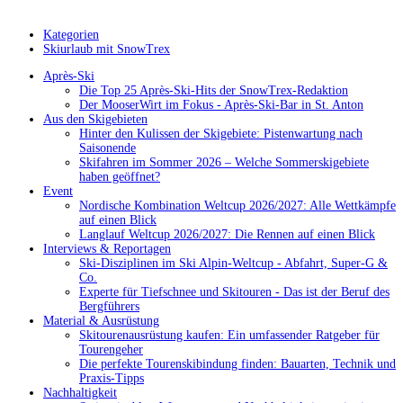
Kategorien
Skiurlaub mit SnowTrex
Après-Ski
Die Top 25 Après-Ski-Hits der SnowTrex-Redaktion
Der MooserWirt im Fokus - Après-Ski-Bar in St. Anton
Aus den Skigebieten
Hinter den Kulissen der Skigebiete: Pistenwartung nach
Saisonende
Skifahren im Sommer 2026 – Welche Sommerskigebiete
haben geöffnet?
Event
Nordische Kombination Weltcup 2026/2027: Alle Wettkämpfe
auf einen Blick
Langlauf Weltcup 2026/2027: Die Rennen auf einen Blick
Interviews & Reportagen
Ski-Disziplinen im Ski Alpin-Weltcup - Abfahrt, Super-G &
Co.
Experte für Tiefschnee und Skitouren - Das ist der Beruf des
Bergführers
Material & Ausrüstung
Skitourenausrüstung kaufen: Ein umfassender Ratgeber für
Tourengeher
Die perfekte Tourenskibindung finden: Bauarten, Technik und
Praxis-Tipps
Nachhaltigkeit