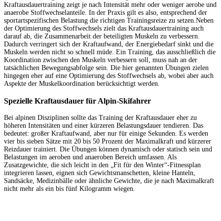
Kraftausdauertraining zeigt je nach Intensität mehr oder weniger aerobe und
anaerobe Stoffwechselanteile. In der Praxis gilt es also, entsprechend der
sportartspezifischen Belastung die richtigen Trainingsreize zu setzen.Neben
der Optimierung des Stoffwechsels zielt das Kraftausdauertraining auch
darauf ab, die Zusammenarbeit der beteiligten Muskeln zu verbessern.
Dadurch verringert sich der Kraftaufwand, der Energiebedarf sinkt und die
Muskeln werden nicht so schnell müde. Ein Training, das ausschließlich die
Koordination zwischen den Muskeln verbessern soll, muss nah an der
tatsächlichen Bewegungsabfolge sein. Die hier genannten Übungen zielen
hingegen eher auf eine Optimierung des Stoffwechsels ab, wobei aber auch
Aspekte der Muskelkoordination berücksichtigt werden.
Spezielle Kraftausdauer für Alpin-Skifahrer
Bei alpinen Disziplinen sollte das Training der Kraftausdauer eher zu
höheren Intensitäten und einer kürzeren Belastungsdauer tendieren. Das
bedeutet: großer Kraftaufwand, aber nur für einige Sekunden. Es werden
vier bis sieben Sätze mit 20 bis 50 Prozent der Maximalkraft und kürzerer
Reizdauer trainiert. Die Übungen können dynamisch oder statisch sein und
Belastungen im aeroben und anaeroben Bereich umfassen. Als
Zusatzgewichte, die sich leicht in den „Fit für den Winter“-Fitnessplan
integrieren lassen, eignen sich Gewichtsmanschetten, kleine Hanteln,
Sandsäcke, Medizinbälle oder ähnliche Gewichte, die je nach Maximalkraft
nicht mehr als ein bis fünf Kilogramm wiegen.