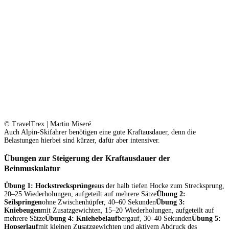
© TravelTrex | Martin Miseré
Auch Alpin-Skifahrer benötigen eine gute Kraftausdauer, denn die
Belastungen hierbei sind kürzer, dafür aber intensiver.
Übungen zur Steigerung der Kraftausdauer der
Beinmuskulatur
Übung 1: Hockstrecksprünge
aus der halb tiefen Hocke zum Strecksprung,
20–25 Wiederholungen, aufgeteilt auf mehrere Sätze
Übung 2:
Seilspringen
ohne Zwischenhüpfer, 40–60 Sekunden
Übung 3:
Kniebeugen
mit Zusatzgewichten, 15–20 Wiederholungen, aufgeteilt auf
mehrere Sätze
Übung 4: Kniehebelauf
bergauf, 30–40 Sekunden
Übung 5:
Hopserlauf
mit kleinen Zusatzgewichten und aktivem Abdruck des