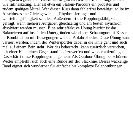
wie Inlineskating. Hier ist etwa ein Slalom-Parcours ein probates und
zudem spaßiges Mittel. Wer diesen Kurs dann fehlerfrei bewältigt, sollte im
Anschluss seine Gleichgewichts-, Rhythmisierungs- und
Umstellungsfähigkeit schulen. Außerdem ist die Kopplungsfähigkeit
gefragt, wenn mehrere Aufgaben gleichzeitig und am besten asynchron
absolviert werden müssen. Eine sehr effektive Übung hierfür ist das
Balancieren auf instabilen Untergründen wie einem Schaumgummi-Kissen
in Kombination mit Bewegungen wie der Abfahrtshocke. Diese Übung kann
variiert werden, indem der Wintersportler dabei in die Knie geht und auch
mal auf einem Bein steht. Wer das beherrscht, kann zusätzlich versuchen,
mit einer Hand einen Gegenstand hochzuwerfen und wieder aufzufangen.
Das schärft diese Kopplungen ungemein. Als Outdoor-Übung bei schönem
Wetter empfiehlt sich auch eine Runde auf der Slackline. Dieses wackelige
Band eignet sich wunderbar für einfache bis komplexe Balanceübungen.