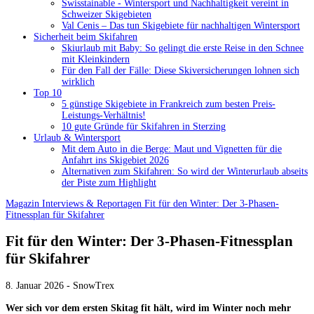
Swisstainable - Wintersport und Nachhaltigkeit vereint in
Schweizer Skigebieten
Val Cenis – Das tun Skigebiete für nachhaltigen Wintersport
Sicherheit beim Skifahren
Skiurlaub mit Baby: So gelingt die erste Reise in den Schnee
mit Kleinkindern
Für den Fall der Fälle: Diese Skiversicherungen lohnen sich
wirklich
Top 10
5 günstige Skigebiete in Frankreich zum besten Preis-
Leistungs-Verhältnis!
10 gute Gründe für Skifahren in Sterzing
Urlaub & Wintersport
Mit dem Auto in die Berge: Maut und Vignetten für die
Anfahrt ins Skigebiet 2026
Alternativen zum Skifahren: So wird der Winterurlaub abseits
der Piste zum Highlight
Magazin
Interviews & Reportagen
Fit für den Winter: Der 3-Phasen-
Fitnessplan für Skifahrer
Fit für den Winter: Der 3-Phasen-Fitnessplan
für Skifahrer
8. Januar 2026 - SnowTrex
Wer sich vor dem ersten Skitag fit hält, wird im Winter noch mehr