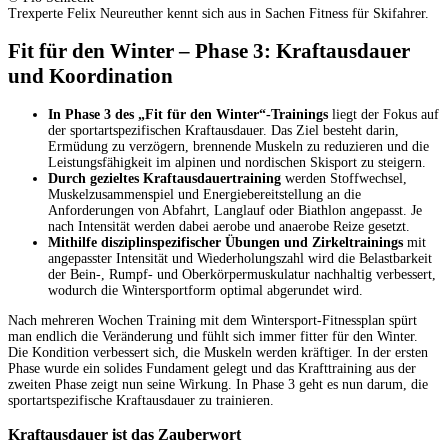
Trexperte Felix Neureuther kennt sich aus in Sachen Fitness für Skifahrer.
Fit für den Winter – Phase 3: Kraftausdauer
und Koordination
In Phase 3 des „Fit für den Winter“-Trainings
liegt der Fokus auf
der sportartspezifischen Kraftausdauer. Das Ziel besteht darin,
Ermüdung zu verzögern, brennende Muskeln zu reduzieren und die
Leistungsfähigkeit im alpinen und nordischen Skisport zu steigern.
Durch gezieltes Kraftausdauertraining
werden Stoffwechsel,
Muskelzusammenspiel und Energiebereitstellung an die
Anforderungen von Abfahrt, Langlauf oder Biathlon angepasst. Je
nach Intensität werden dabei aerobe und anaerobe Reize gesetzt.
Mithilfe disziplinspezifischer Übungen und Zirkeltrainings
mit
angepasster Intensität und Wiederholungszahl wird die Belastbarkeit
der Bein-, Rumpf- und Oberkörpermuskulatur nachhaltig verbessert,
wodurch die Wintersportform optimal abgerundet wird.
Nach mehreren Wochen Training mit dem Wintersport-Fitnessplan spürt
man endlich die Veränderung und fühlt sich immer fitter für den Winter.
Die Kondition verbessert sich, die Muskeln werden kräftiger. In der ersten
Phase wurde ein solides Fundament gelegt und das Krafttraining aus der
zweiten Phase zeigt nun seine Wirkung. In Phase 3 geht es nun darum, die
sportartspezifische Kraftausdauer zu trainieren.
Kraftausdauer ist das Zauberwort