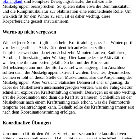
Skilanglauf
sind komplexe Bewegungsabläufe, die nahezu alle
Muskelgruppen beanspruchen. So spielen dabei etwa die Beinmuskulatur
und die Rumpfmuskulatur zur Stabilisation eine entscheidende Rolle. Um
wirklich fit für den Winter zu sein, ist es daher wichtig, diese
Körperbereiche gezielt anzutrainieren.
Warm-up nicht vergessen
Wie bei jeder Sportart gilt auch beim Krafttraining, dass sich Wintersportler
vor der eigentlichen Aktivität ordentlich aufwärmen sollten.
Empfehlenswert sind dabei zunächst zehn Minuten Laufen, Radfahren,
Aerobic, Inlineskating oder Walking. Hier kann jeder die Aktivität frei
wählen, die ihm am besten gefällt. So kommt der Körper auf
Betriebstemperatur und der Stoffwechsel wird angeregt. Im Anschluss
sollten dann die Muskelgruppen aktiviert werden. Leichtes, dynamisches
Dehnen erhöht an dieser Stelle den Muskeltonus, also die Anspannung der
Muskelgruppen. Aber Vorsicht: Statisches Dehnen ist eher ungünstig, da
dabei die Muskelfasern auseinandergezogen werden, was die Fähigkeit zur
schnellen, explosiven Kraftentfaltung drosselt. Deswegen ist es also wichtig,
erst die Koordination und dann die Kraft zu trainieren! Schließlich ist der
Muskeltonus nach einem Krafttraining stark erhöht, was die Feinmotorik
temporär beeinträchtigen kann. Deshalb sollte das Krafttraining immer erst
nach dem Koordinationstraining erfolgen.
Koordinative Übungen
Um rundum fit für den Winter zu sein, müssen auch die koordinativen
Fähigkeiten geschult werden. Dafür gibt es viele sportliche Möglichkeiten,