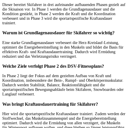
Dieser bereitet Skifahrer in drei aufeinander aufbauenden Phasen gezielt auf
die Skisaison vor. In Phase 1 werden die Grundlagenausdauer und die
Kondition gestärkt, in Phase 2 werden die Kraft und die Koordination
verbessert und in Phase 3 wird die sportartspezifische Kraftausdauer
trainiert.
Warum ist Grundlagenausdauer für Skifahrer so wichtig?
Eine starke Grundlagenausdauer verbessert die Herz-Kreislauf-Leistung,
optimiert die Energiebereitstellung in den Muskeln und bildet die Basis für
effektives Kraft- und Kraftausdauertraining. Dadurch wird Ermüdung
reduziert und das Verletzungsrisiko verringert.
Welche Ziele verfolgt Phase 2 des DSV-Fitnessplans?
In Phase 2 liegt der Fokus auf dem gezielten Aufbau von Kraft und
Koordination, insbesondere der Bein-, Rumpf- und Oberkörpermuskulatur.
Dadurch werden Stabilität, Balance, Reaktionsfähigkeit und die
sportartspezifischen Bewegungsabläufe beim Skifahren, Snowboarden oder
Langlauf verbessert.
Was bringt Kraftausdauertraining für Skifahrer?
Hier wird die sportartspezifische Kraftausdauer trainiert. Zudem werden der
Stoffwechsel, das Muskelzusammenspiel und die Energiebereitstellung
optimiert. Dadurch wird die Ermüdung von allen verzögert, die Muskeln
für Wintersport aufbauen wollen, und diese bleiben so länger leistungsfähig,