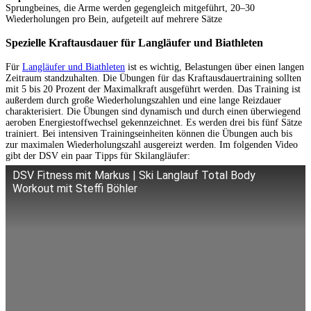
Sprungbeines, die Arme werden gegengleich mitgeführt, 20–30
Wiederholungen pro Bein, aufgeteilt auf mehrere Sätze
Spezielle Kraftausdauer für Langläufer und Biathleten
Für
Langläufer und Biathleten
ist es wichtig, Belastungen über einen langen
Zeitraum standzuhalten. Die Übungen für das Kraftausdauertraining sollten
mit 5 bis 20 Prozent der Maximalkraft ausgeführt werden. Das Training ist
außerdem durch große Wiederholungszahlen und eine lange Reizdauer
charakterisiert. Die Übungen sind dynamisch und durch einen überwiegend
aeroben Energiestoffwechsel gekennzeichnet. Es werden drei bis fünf Sätze
trainiert. Bei intensiven Trainingseinheiten können die Übungen auch bis
zur maximalen Wiederholungszahl ausgereizt werden. Im folgenden Video
gibt der DSV ein paar Tipps für Skilangläufer:
DSV Fitness mit Markus | Ski Langlauf Total Body
Workout mit Steffi Böhler