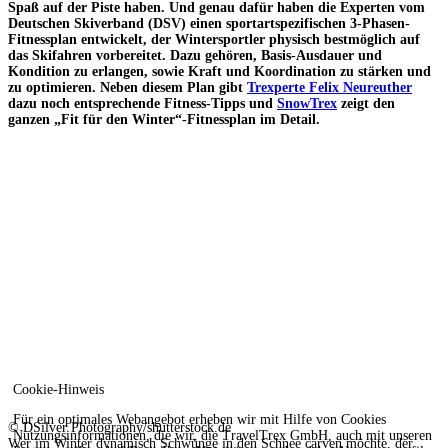
Spaß auf der Piste haben. Und genau dafür haben die Experten vom
Deutschen Skiverband (DSV) einen sportartspezifischen 3-Phasen-
Fitnessplan entwickelt, der Wintersportler physisch bestmöglich auf
das Skifahren vorbereitet. Dazu gehören, Basis-Ausdauer und
Kondition zu erlangen, sowie Kraft und Koordination zu stärken und
zu optimieren. Neben diesem Plan gibt
Trexperte Felix Neureuther
dazu noch entsprechende Fitness-Tipps und
SnowTrex
zeigt den
ganzen „Fit für den Winter“-Fitnessplan im Detail.
Cookie-Hinweis
Für ein optimales Webangebot erheben wir mit Hilfe von Cookies
© DSilver Photography/shutterstock.de
Nutzungsinformationen, die wir, die TravelTrex GmbH, auch mit unseren
Wer im Winter dynamisch Schwünge in den Schnee carven möchte, der