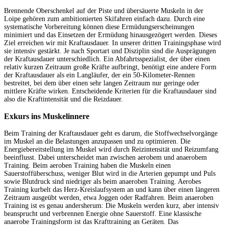
Brennende Oberschenkel auf der Piste und übersäuerte Muskeln in der
Loipe gehören zum ambitionierten Skifahren einfach dazu. Durch eine
systematische Vorbereitung können diese Ermüdungserscheinungen
minimiert und das Einsetzen der Ermüdung hinausgezögert werden. Dieses
Ziel erreichen wir mit Kraftausdauer. In unserer dritten Trainingsphase wird
sie intensiv gestärkt. Je nach Sportart und Disziplin sind die Ausprägungen
der Kraftausdauer unterschiedlich. Ein Abfahrtsspezialist, der über einen
relativ kurzen Zeitraum große Kräfte aufbringt, benötigt eine andere Form
der Kraftausdauer als ein Langläufer, der ein 50-Kilometer-Rennen
bestreitet, bei dem über einen sehr langen Zeitraum nur geringe oder
mittlere Kräfte wirken. Entscheidende Kriterien für die Kraftausdauer sind
also die Kraftintensität und die Reizdauer.
Exkurs ins Muskelinnere
Beim Training der Kraftausdauer geht es darum, die Stoffwechselvorgänge
im Muskel an die Belastungen anzupassen und zu optimieren. Die
Energiebereitstellung im Muskel wird durch Reizintensität und Reizumfang
beeinflusst. Dabei unterscheidet man zwischen aerobem und anaerobem
Training. Beim aeroben Training haben die Muskeln einen
Sauerstoffüberschuss, weniger Blut wird in die Arterien gepumpt und Puls
sowie Blutdruck sind niedriger als beim anaeroben Training. Aerobes
Training kurbelt das Herz-Kreislaufsystem an und kann über einen längeren
Zeitraum ausgeübt werden, etwa Joggen oder Radfahren. Beim anaeroben
Training ist es genau andersherum: Die Muskeln werden kurz, aber intensiv
beansprucht und verbrennen Energie ohne Sauerstoff. Eine klassische
anaerobe Trainingsform ist das Krafttraining an Geräten. Das