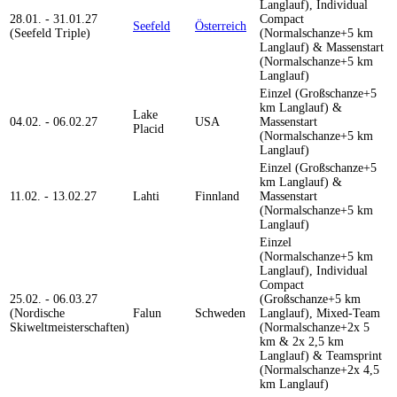
Langlauf), Individual
28.01. - 31.01.27
Compact
Seefeld
Österreich
(Seefeld Triple)
(Normalschanze+5 km
Langlauf) & Massenstart
(Normalschanze+5 km
Langlauf)
Einzel (Großschanze+5
km Langlauf) &
Lake
04.02. - 06.02.27
USA
Massenstart
Placid
(Normalschanze+5 km
Langlauf)
Einzel (Großschanze+5
km Langlauf) &
11.02. - 13.02.27
Lahti
Finnland
Massenstart
(Normalschanze+5 km
Langlauf)
Einzel
(Normalschanze+5 km
Langlauf), Individual
Compact
25.02. - 06.03.27
(Großschanze+5 km
(Nordische
Falun
Schweden
Langlauf), Mixed-Team
Skiweltmeisterschaften)
(Normalschanze+2x 5
km & 2x 2,5 km
Langlauf) & Teamsprint
(Normalschanze+2x 4,5
km Langlauf)