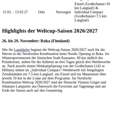
Einzel (Großschanze+10
km Langlauf) &
11.03. - 13.03.27
Oslo
Norwegen
Individual Compact
(Großschanze+7,5 km
Langlauf)
Highlights der Weltcup-Saison 2026/2027
26. bis 29. November: Ruka (Finnland)
Wie für
Langläufer
beginnt die Weltcup-Saison 2026/2027 auch für die
Herren in der Nordischen Kombination beim Nordic Opening in Ruka. Im
Wintersportzentrum der finnischen Stadt Kuusamo, 60 km südlich des
Polarkreises, stehen für die Athleten an drei Tagen gleich drei Wettbewerbe
an. Nach jeweils einem Wettkampfsprung von der Großschanze (142 m
Hillsize) stehen im „Individual Compact“-Wettbewerb mit festgelegten
Zeitabständen ein 7,5-km-Langlauf, ein Einzel und ein Massenstart über
jeweils 10 km in der Loipe auf dem Programm. Im Nordische
Kombination-Weltcup 2026/2027 sind der Deutsche Vinzenz Geiger und
Johannes Lamparter aus Österreich die Favoriten auf Tagessiege und am
Ende der Saison auch auf den Gesamtsieg.