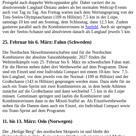
Preisgeld auch doppelte Weltcuppunkte gibt. Dabei variiert die zu
absolvierende Langlauf-Distanz anders als bei normalen Weltcup-Events
auch von Tag zu Tag. Am Freitag warten nach dem Wertungssprung von der
Toni-Seelos-Olympiaschanze (109 m Hillsize) 7,5 km in der Loipe,
samstags 10 km und am Sonntag, dem Schlusstag, dann 12,5 km. Zudem
gastieren parallel auch die Kombiniererinnen in
Seefeld
. Auch sie springen
von der Seelos-Schanze und absolvieren danach als Langlauf jeweils 5 km.
25. Februar bis 6. März: Falun (Schweden)
Die Nordischen Skiweltmeisterschaften sind für die Nordischen
Kombinierer der absolute Saisonhöhepunkt. 2027 finden die
Welttitelkämpfe vom 25. Februar bis 6. März im schwedischen Falun statt.
Für die Herren stehen dabei drei Wettbewerbe auf dem Programm. Diese
sind ein Einzel und eine Individula Compact mit einem 10-km- bzw. 7,5-
km-Langlauf, vor dem jeweils von der Normal- (109 m Hillsize) und der
Großschanze (143 m Hillsize) gesprungen werden muss. Dazu steht für sie
auch ein Team-Sprint mit zwei Kombinierern an, in dem beide Athleten
zunächst auf die Großschanze und dann wechselnd 7,5 km in die Loipe
müssen. Gemeinsam springen und laufen die Kombinierer und
Kombiniererinnen dann in der Mixed-Staffel an. Als Einzelwettbewerbe
stehen für die Damen dann auch ein Einzel, ein Individual Compact sowie
ein Team-Sprint auf dem Programm.
11. bis 13. März: Oslo (Norwegen)
Der „Heilige Berg“ des nordischen Skisports ist und bleibt der