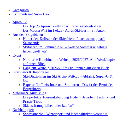
Kategorien
Skiurlaub mit SnowTrex
Après-Ski
Die Top 25 Après-Ski-Hits der SnowTrex-Redaktion
Der MooserWirt im Fokus - Après-Ski-Bar in St. Anton
Aus den Skigebieten
Hinter den Kulissen der Skigebiete: Pistenwartung nach
Saisonende
Skifahren im Sommer 2026 – Welche Sommerskigebiete
haben geöffnet?
Event
Nordische Kombination Weltcup 2026/2027: Alle Wettkämpfe
auf einen Blick
Langlauf Weltcup 2026/2027: Die Rennen auf einen Blick
Interviews & Reportagen
Ski-Disziplinen im Ski Alpin-Weltcup - Abfahrt, Super-G &
Co.
Experte für Tiefschnee und Skitouren - Das ist der Beruf des
Bergführers
Material & Ausrüstung
Die perfekte Tourenskibindung finden: Bauarten, Technik und
Praxis-Tipps
Skiausrüstung leihen oder kaufen?
Nachhaltigkeit
Swisstainable - Wintersport und Nachhaltigkeit vereint in