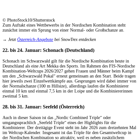
© PhotoStock10/Shutterstock
Zum Auftakt eines Wettbewerbs in der Nordischen Kombination steht
zunächst immer ein Sprung von einer Normal- oder Großschanze an.
→ Jetzt
Österreich-Angebote
bei SnowTrex entdecken
22. bis 24. Januar: Schonach (Deutschland)
Schonach im Schwarzwald gilt für die Nordische Kombination heute in
Deutschland als eine Art Mekka des Sports. Im Rahmen des FIS-Nordische
Kombination-Weltcups 2026/2027 gehen Frauen und Männer beim Kampf
um den „Schwarzwald Pokal“ erneut gemeinsam an den Start. Beide tragen
hier jeweils zwei Einzelwettkämpfe aus. Gesprungen wird dabei immer von
der Normalschanze (100 m Hillsize), allerdings laufen die Kombinierer
einmal 10 km und einmal 7,5 km in der Loipe und die Kombiniererinnen
zweimal 5 km.
28. bis 31. Januar: Seefeld (Österreich)
Auch in dieser Saison ist das „
Nordic Combined Triple“ oder
umgangssprachlich „Seefeld Triple“
eines der Highlights für die
Kombinierer. Der dreitägige Event steht im Jahr 2026 zum dreizehnten Mal
im Weltcup-Kalender. Insgesamt ist das Triple für den Gesamtweltcup in
der Nordischen Kombination so attraktiv, weil es neben zusätzlichem