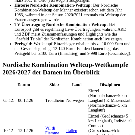
März 2027 in Oslo (Norwegen) ausgetragen.
Historie Nordische Kombination-Weltcup:
Der Nordische
Kombination-Weltcup der Männer existiert schon seit dem Jahr
1983, während in der Saison 2020/2021 erstmals ein Weltcup der
Frauen ausgetragen wurde.
TV-Übertragung Nordische Kombination-Weltcup:
Bei
Eurosport gibt es regelmäßig Live-Übertragungen, während ARD
und ZDF meist Zusammenfassungen und Highlights wie das
„Seefeld Triple“ der Nordischen Kombination auch live zeigen.
Preisgeld:
Wettkampf-Einzelsieger erhalten bis zu 10.000 Euro und
der Gesamtsieg bringt 12.140 Euro. Bei den Damen liegt das
Preisgeld bei 5.100 Euro (Einzelsieg) und 9.998 Euro (Gesamtsieg).
Nordische Kombination Weltcup-Wettkämpfe
2026/2027 der Damen im Überblick
Datum
Skiort
Land
Disziplinen
Einzel
(Normalschanze+5 km
03.12. - 06.12.26
Trondheim
Norwegen
Langlauf) & Massenstart
(Normalschanze+5 km
Langlauf)
Einzel (Großschanze+5
km Langlauf), Individual
Compact
Val di
10.12. - 13.12.26
Italien
(Großschanze+5 km
Fiemme