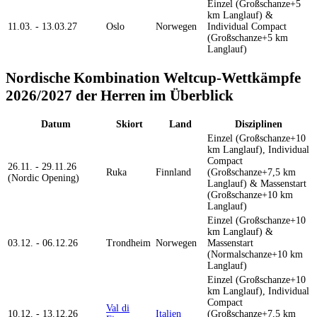
Einzel (Großschanze+5
km Langlauf) &
11.03. - 13.03.27
Oslo
Norwegen
Individual Compact
(Großschanze+5 km
Langlauf)
Nordische Kombination Weltcup-Wettkämpfe
2026/2027 der Herren im Überblick
Datum
Skiort
Land
Disziplinen
Einzel (Großschanze+10
km Langlauf), Individual
Compact
26.11. - 29.11.26
Ruka
Finnland
(Großschanze+7,5 km
(Nordic Opening)
Langlauf) & Massenstart
(Großschanze+10 km
Langlauf)
Einzel (Großschanze+10
km Langlauf) &
03.12. - 06.12.26
Trondheim
Norwegen
Massenstart
(Normalschanze+10 km
Langlauf)
Einzel (Großschanze+10
km Langlauf), Individual
Compact
Val di
10.12. - 13.12.26
Italien
(Großschanze+7,5 km