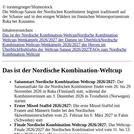
© torstengrieger/Shutterstock
Die Weltcup-Saison der Nordischen Kombinierer beginnt traditionell auf
der Schanze und in den eisigen Wäldern im finnischen Wintersportzentrum
Ruka bei Kuusamo.
Inhaltsverzeichnis
Das ist der Nordische Kombination-Weltcup
Nordische Kombination
Weltcup-Wettkämpfe 2026/2027 der Damen im Überblick
Nordische
Kombination Weltcup-Wettkämpfe 2026/2027 der Herren im
Überblick
Highlights der Weltcup-Saison 2026/2027
FAQs zum Nordische
Kombination-Weltcup
Das ist der Nordische Kombination-Weltcup
Saisonstart Nordische Kombination-Weltcup 2026/2027:
Der
Saisonauftakt für die Nordischen Kombinierer findet vom 26. bis 29.
November 2026 in Ruka (Finnland) statt, während die
Kombiniererinnen am 3. Dezember 2026 in Trondheim (Norwegen)
starten.
Erster Mixed-Staffel 2026/2027:
Die erste Mixed-Staffel mit
Frauen und Männern findet bei den Nordischen
Skiweltmeisterschaften vom 25. Februar bis 6. März 2027 in Falun
(Schweden) statt.
Finale Nordische Kombination-Weltcup 2026/2027:
Das Weltcup-
Finale 2026/2027 der Nordischen Kombination wird vom 11. bis 13.