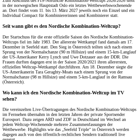
Zum Abschluss des FIS-Nordische Kombination-Weltcups 2026/2026 steht
in der norwegischen Hauptstadt Oslo ein letztes Wettbewerbswochenende
an. Dort findet vom 11. bis 13. März 2027 jeweils noch ein Einzel und ein
Individual Compact für Kombiniererinnen und Kombinierer statt.
Seit wann gibt es den Nordische Kombination-Weltcup?
Der Startschuss für die erste offizielle Saison des Nordische Kombination-
Weltcups fiel im Jahr 1983. Der allererste Wettkampf fand damals am 17.
Dezember in Seefeld statt. Den Sieg in Österreich teilten sich nach einem
Sprung von der Normalschanze (90 m Hillsize) und einem 15-km-Langlauf
der US-Amerikaner Kerry Lynch und Uwe Dotzauer aus der DDR. Die
Frauen durften dagegen erst in der Saison 2020/2021 ihren allerersten,
offiziellen Weltcup-Wettkampf durchführen. Am 18. Dezember siegte die
US-Amerikanerin Tara Geraghty-Moats nach einem Sprung von der
Normalschanze (98 m Hillsize) und einem 5-km-Langlauf in der Ramsau
(Österreich).
Wo kann ich den Nordische Kombination-Weltcup im TV
sehen?
Die vereinzelten Live-Übertragungen des Nordische Kombination-Weltcups
im Fernsehen übernahm in den letzten Jahren der private Sportsender
Eurosport. Dazu zeigen ARD und ZDF in Deutschland im Wechsel an
jedem Weltcup-Wochenende mehrere Zusammenfassungen der
Wettbewerbe. Highlights wie das „Seefeld Triple“ in Österreich werden
dagegen auch von den öffentlich-rechtlichen Sendern traditionell live
gezeigt.