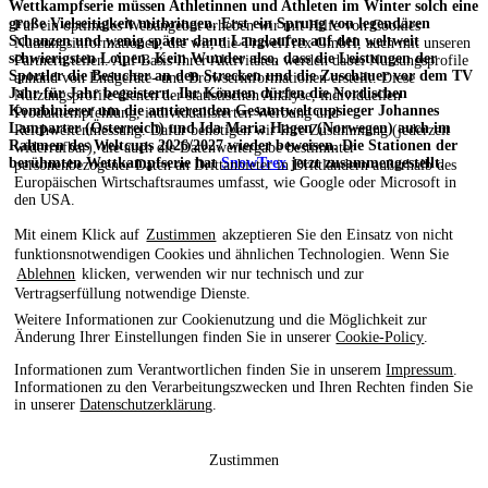
Wettkampfserie müssen Athletinnen und Athleten im Winter solch eine
große Vielseitigkeit mitbringen. Erst ein Sprung von legendären
Für ein optimales Webangebot erheben wir mit Hilfe von Cookies
Schanzen und wenig später dann Langlaufen auf den weltweit
Nutzungsinformationen, die wir, die TravelTrex GmbH, auch mit unseren
schwierigsten Loipen. Kein Wunder also, dass die Leistungen der
Partnern teilen. Auf Basis Ihrer Aktivitäten werden dabei Nutzungsprofile
Sportler die Besucher an den Strecken und die Zuschauer vor dem TV
anhand von Endgeräte- und Browserinformationen erstellt. Diese
Jahr für Jahr begeistern. Ihr Können dürfen die Nordischen
Nutzungsprofile dienen der statistischen Analyse, individuellen
Kombinierer um die amtierenden Gesamtweltcupsieger Johannes
Produktempfehlung, individualisierten Werbung und
Lamparter (Österreich) und Ida Maria Hagen
(Norwegen)
auch im
Reichweitenmessung. Dafür benötigen wir Ihre Zustimmung (jederzeit
Rahmen des Weltcups 2026/2027 wieder beweisen. Die Stationen der
widerrufbar), die auch die Datenweitergabe bestimmter
berühmten Wettkampfserie hat
SnowTrex
jetzt zusammengestellt.
personenbezogener Daten an Drittanbieter in Drittländern außerhalb des
Europäischen Wirtschaftsraumes umfasst, wie Google oder Microsoft in
den USA.
Mit einem Klick auf
Zustimmen
akzeptieren Sie den Einsatz von nicht
funktionsnotwendigen Cookies und ähnlichen Technologien. Wenn Sie
Ablehnen
klicken, verwenden wir nur technisch und zur
Vertragserfüllung notwendige Dienste.
Weitere Informationen zur Cookienutzung und die Möglichkeit zur
Änderung Ihrer Einstellungen finden Sie in unserer
Cookie-Policy
.
Informationen zum Verantwortlichen finden Sie in unserem
Impressum
.
Informationen zu den Verarbeitungszwecken und Ihren Rechten finden Sie
in unserer
Datenschutzerklärung
.
Zustimmen