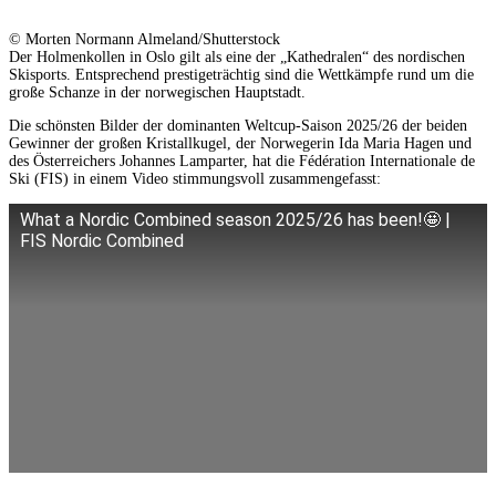
© Morten Normann Almeland/Shutterstock
Der Holmenkollen in Oslo gilt als eine der „Kathedralen“ des nordischen
Skisports. Entsprechend prestigeträchtig sind die Wettkämpfe rund um die
große Schanze in der norwegischen Hauptstadt.
Die schönsten Bilder der dominanten Weltcup-Saison 2025/26 der beiden
Gewinner der großen Kristallkugel, der Norwegerin Ida Maria Hagen und
des Österreichers Johannes Lamparter, hat die Fédération Internationale de
Ski (FIS) in einem Video stimmungsvoll zusammengefasst:
What a Nordic Combined season 2025/26 has been!🤩 |
FIS Nordic Combined