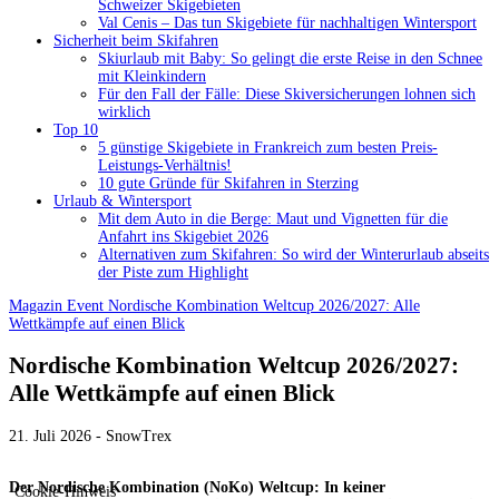
Schweizer Skigebieten
Val Cenis – Das tun Skigebiete für nachhaltigen Wintersport
Sicherheit beim Skifahren
Skiurlaub mit Baby: So gelingt die erste Reise in den Schnee
mit Kleinkindern
Für den Fall der Fälle: Diese Skiversicherungen lohnen sich
wirklich
Top 10
5 günstige Skigebiete in Frankreich zum besten Preis-
Leistungs-Verhältnis!
10 gute Gründe für Skifahren in Sterzing
Urlaub & Wintersport
Mit dem Auto in die Berge: Maut und Vignetten für die
Anfahrt ins Skigebiet 2026
Alternativen zum Skifahren: So wird der Winterurlaub abseits
der Piste zum Highlight
Magazin
Event
Nordische Kombination Weltcup 2026/2027: Alle
Wettkämpfe auf einen Blick
Nordische Kombination Weltcup 2026/2027:
Alle Wettkämpfe auf einen Blick
21. Juli 2026 - SnowTrex
Der Nordische Kombination (NoKo) Weltcup: In keiner
Cookie-Hinweis