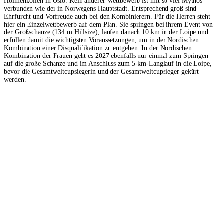
Holmenkollen in Oslo. Kein anderer Wettbewerb ist mit so viel Mythos
verbunden wie der in Norwegens Hauptstadt. Entsprechend groß sind
Ehrfurcht und Vorfreude auch bei den Kombinierern. Für die Herren steht
hier ein Einzelwettbewerb auf dem Plan. Sie springen bei ihrem Event von
der Großschanze (134 m Hillsize), laufen danach 10 km in der Loipe und
erfüllen damit die wichtigsten Voraussetzungen, um in der Nordischen
Kombination einer Disqualifikation zu entgehen. In der Nordischen
Kombination der Frauen geht es 2027 ebenfalls nur einmal zum Springen
auf die große Schanze und im Anschluss zum 5-km-Langlauf in die Loipe,
bevor die Gesamtweltcupsiegerin und der Gesamtweltcupsieger gekürt
werden.