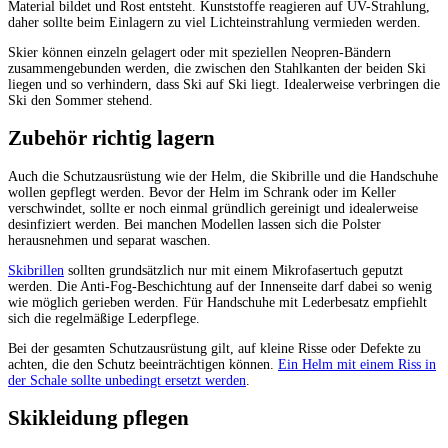
Material bildet und Rost entsteht. Kunststoffe reagieren auf UV-Strahlung,
daher sollte beim Einlagern zu viel Lichteinstrahlung vermieden werden.
Skier können einzeln gelagert oder mit speziellen Neopren-Bändern
zusammengebunden werden, die zwischen den Stahlkanten der beiden Ski
liegen und so verhindern, dass Ski auf Ski liegt. Idealerweise verbringen die
Ski den Sommer stehend.
Zubehör richtig lagern
Auch die Schutzausrüstung wie der Helm, die Skibrille und die Handschuhe
wollen gepflegt werden. Bevor der Helm im Schrank oder im Keller
verschwindet, sollte er noch einmal gründlich gereinigt und idealerweise
desinfiziert werden. Bei manchen Modellen lassen sich die Polster
herausnehmen und separat waschen.
Skibrillen
sollten grundsätzlich nur mit einem Mikrofasertuch geputzt
werden. Die Anti-Fog-Beschichtung auf der Innenseite darf dabei so wenig
wie möglich gerieben werden. Für Handschuhe mit Lederbesatz empfiehlt
sich die regelmäßige Lederpflege.
Bei der gesamten Schutzausrüstung gilt, auf kleine Risse oder Defekte zu
achten, die den Schutz beeinträchtigen können.
Ein Helm mit einem Riss in
der Schale sollte unbedingt ersetzt werden
.
Skikleidung pflegen