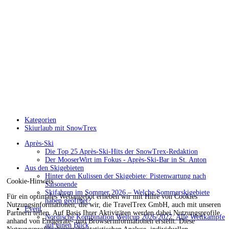
Kategorien
Skiurlaub mit SnowTrex
Après-Ski
Die Top 25 Après-Ski-Hits der SnowTrex-Redaktion
Der MooserWirt im Fokus - Après-Ski-Bar in St. Anton
Aus den Skigebieten
Hinter den Kulissen der Skigebiete: Pistenwartung nach
Cookie-Hinweis
Saisonende
Skifahren im Sommer 2026 – Welche Sommerskigebiete
Für ein optimales Webangebot erheben wir mit Hilfe von Cookies
haben geöffnet?
Nutzungsinformationen, die wir, die TravelTrex GmbH, auch mit unseren
Event
Partnern teilen. Auf Basis Ihrer Aktivitäten werden dabei Nutzungsprofile
Nordische Kombination Weltcup 2026/2027: Alle Wettkämpfe
anhand von Endgeräte- und Browserinformationen erstellt. Diese
auf einen Blick