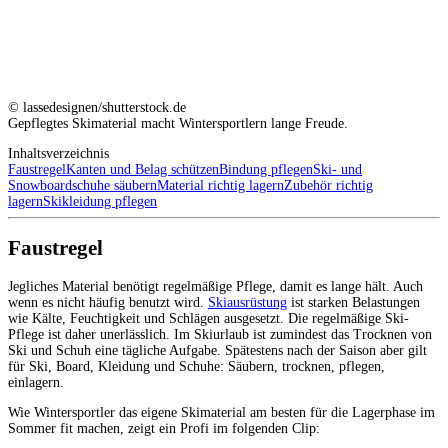
© lassedesignen/shutterstock.de
Gepflegtes Skimaterial macht Wintersportlern lange Freude.
Inhaltsverzeichnis
Faustregel
Kanten und Belag schützen
Bindung pflegen
Ski- und
Snowboardschuhe säubern
Material richtig lagern
Zubehör richtig
lagern
Skikleidung pflegen
Faustregel
Jegliches Material benötigt regelmäßige Pflege, damit es lange hält. Auch
wenn es nicht häufig benutzt wird.
Skiausrüstung
ist starken Belastungen
wie Kälte, Feuchtigkeit und Schlägen ausgesetzt. Die regelmäßige Ski-
Pflege ist daher unerlässlich. Im Skiurlaub ist zumindest das Trocknen von
Ski und Schuh eine tägliche Aufgabe. Spätestens nach der Saison aber gilt
für Ski, Board, Kleidung und Schuhe: Säubern, trocknen, pflegen,
einlagern.
Wie Wintersportler das eigene Skimaterial am besten für die Lagerphase im
Sommer fit machen, zeigt ein Profi im folgenden Clip: