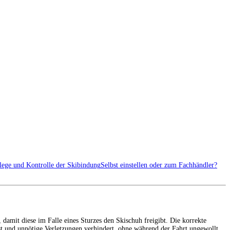
lege und Kontrolle der Skibindung
Selbst einstellen oder zum Fachhändler?
 damit diese im Falle eines Sturzes den Skischuh freigibt. Die korrekte
öst und unnötige Verletzungen verhindert, ohne während der Fahrt ungewollt