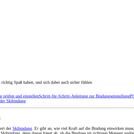
e richtig Spaß haben, und sich dabei auch sicher fühlen.
 prüfen und einstellen
Schritt-für-Schritt-Anleitung zur Bindungseinstellung
Pf
der Skibindung
n
wert der
Skibindung
. Er gibt an, wie viel Kraft auf die Bindung einwirken muss,
 der Skibindung, denn davon hängt ab, ob die Bindung im richtigen Moment ausl