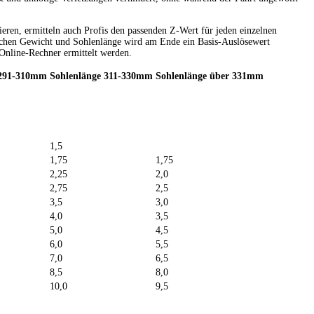
ieren, ermitteln auch Profis den passenden Z-Wert für jeden einzelnen
ischen Gewicht und Sohlenlänge wird am Ende ein Basis-Auslösewert
Online-Rechner ermittelt werden.
 291-310mm
Sohlenlänge 311-330mm
Sohlenlänge über 331mm
1,5
1,75
1,75
2,25
2,0
2,75
2,5
3,5
3,0
4,0
3,5
5,0
4,5
6,0
5,5
7,0
6,5
8,5
8,0
10,0
9,5