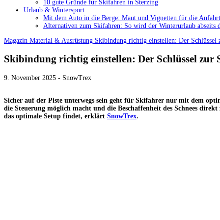
10 gute Gründe für Skifahren in Sterzing
Urlaub & Wintersport
Mit dem Auto in die Berge: Maut und Vignetten für die Anfahrt
Alternativen zum Skifahren: So wird der Winterurlaub abseits 
Magazin
Material & Ausrüstung
Skibindung richtig einstellen: Der Schlüssel 
Skibindung richtig einstellen: Der Schlüssel zur S
9. November 2025 - SnowTrex
Sicher auf der Piste unterwegs sein geht für Skifahrer nur mit dem opti
die Steuerung möglich macht und die Beschaffenheit des Schnees direkt 
das optimale Setup findet, erklärt
SnowTrex
.