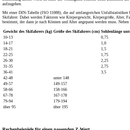
aufzugehen.
Mit einer DIN-Tabelle (ISO 11088), die auf umfangreichen Unfallstatistiken 
Skifahrer. Dabei werden Faktoren wie Körpergewicht, Körpergröße, Alter, F
bestimmt, der dann je nach Können und Alter angepasst werden muss. Neben 
Gewicht des Skifahrers (kg)
Größe des Skifahrers (cm)
Sohlenlänge un
10-13
0,75
14-17
1,0
18-21
1,5
22-25
1,75
26-30
2,25
31-35
2,75
36-41
3,5
42-48
unter 148
49-57
149-157
58-66
158-166
67-78
167-178
79-94
179-194
über 95
über 195
Rechenbeispiele für einen passenden Z-Wert