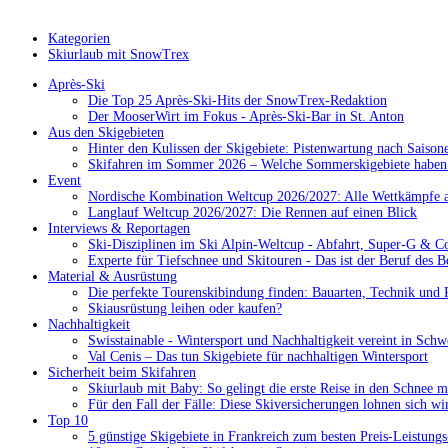
Kategorien
Skiurlaub mit SnowTrex
Après-Ski
Die Top 25 Après-Ski-Hits der SnowTrex-Redaktion
Der MooserWirt im Fokus - Après-Ski-Bar in St. Anton
Aus den Skigebieten
Hinter den Kulissen der Skigebiete: Pistenwartung nach Saison
Skifahren im Sommer 2026 – Welche Sommerskigebiete haben 
Event
Nordische Kombination Weltcup 2026/2027: Alle Wettkämpfe a
Langlauf Weltcup 2026/2027: Die Rennen auf einen Blick
Interviews & Reportagen
Ski-Disziplinen im Ski Alpin-Weltcup - Abfahrt, Super-G & C
Experte für Tiefschnee und Skitouren - Das ist der Beruf des B
Material & Ausrüstung
Die perfekte Tourenskibindung finden: Bauarten, Technik und 
Skiausrüstung leihen oder kaufen?
Nachhaltigkeit
Swisstainable - Wintersport und Nachhaltigkeit vereint in Schw
Val Cenis – Das tun Skigebiete für nachhaltigen Wintersport
Sicherheit beim Skifahren
Skiurlaub mit Baby: So gelingt die erste Reise in den Schnee m
Für den Fall der Fälle: Diese Skiversicherungen lohnen sich wi
Top 10
5 günstige Skigebiete in Frankreich zum besten Preis-Leistungs