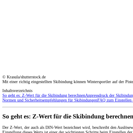
© Krasula/shutterstock.de
Mit einer richtig eingestellten Skibindung können Wintersportler auf der Pist
Inhaltsverzeichnis
So geht es: Z-Wert für die Skibindung berechnen
Anpressdruck der Skibindung
Normen und Sicherheitsempfehlungen für Skibindungen
FAQ zum Einstellen 
So geht es: Z-Wert für die Skibindung berechne
Der Z-Wert, der auch als DIN-Wert bezeichnet wird, beschreibt den Auslöse
Einstellung dieses Werts ist einer der wichtigsten Schritte beim Einstellen