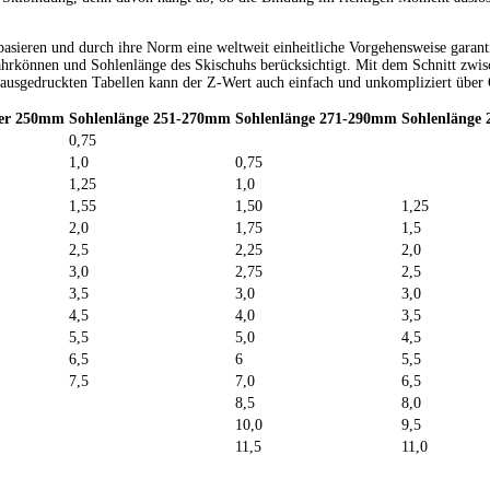
basieren und durch ihre Norm eine weltweit einheitliche Vorgehensweise garant
ahrkönnen und Sohlenlänge des Skischuhs berücksichtigt. Mit dem Schnitt zw
ausgedruckten Tabellen kann der Z-Wert auch einfach und unkompliziert über 
ter 250mm
Sohlenlänge 251-270mm
Sohlenlänge 271-290mm
Sohlenlänge
0,75
1,0
0,75
1,25
1,0
1,55
1,50
1,25
2,0
1,75
1,5
2,5
2,25
2,0
3,0
2,75
2,5
3,5
3,0
3,0
4,5
4,0
3,5
5,5
5,0
4,5
6,5
6
5,5
7,5
7,0
6,5
8,5
8,0
10,0
9,5
11,5
11,0