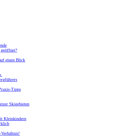
ende
geöffnet?
uf einen Blick
o.
ergführers
Praxis-Tipps
eizer Skigebieten
it Kleinkindern
rklich
-Verhältnis!