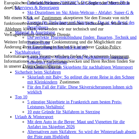
Langlauf Weltcup 2026/2027: Die Rennen auf einen Blick
Europäischen Wirtschaftsraumes umfasst, wie Google oder Microsoft in
Interviews & Reportagen
den USA.
Ski-Disziplinen im Ski Alpin-Weltcup - Abfahrt, Super-G &
Co.
Mit einem Klick auf
Zustimmen
akzeptieren Sie den Einsatz von nicht
Experte für Tiefschnee und Skitouren - Das ist der Beruf des
funktionsnotwendigen Cookies und ähnlichen Technologien. Wenn Sie
Bergführers
Ablehnen
klicken, verwenden wir nur technisch und zur
Material & Ausrüstung
Vertragserfüllung notwendige Dienste.
Die perfekte Tourenskibindung finden: Bauarten, Technik und
Weitere Informationen zur Cookienutzung und die Möglichkeit zur
Praxis-Tipps
Änderung Ihrer Einstellungen finden Sie in unserer
Cookie-Policy
.
Skiausrüstung leihen oder kaufen?
Nachhaltigkeit
Informationen zum Verantwortlichen finden Sie in unserem
Impressum
.
Swisstainable - Wintersport und Nachhaltigkeit vereint in
Informationen zu den Verarbeitungszwecken und Ihren Rechten finden Sie
Schweizer Skigebieten
in unserer
Datenschutzerklärung
.
Val Cenis – Das tun Skigebiete für nachhaltigen Wintersport
Sicherheit beim Skifahren
Skiurlaub mit Baby: So gelingt die erste Reise in den Schnee
Zustimmen
mit Kleinkindern
Für den Fall der Fälle: Diese Skiversicherungen lohnen sich
wirklich
Top 10
5 günstige Skigebiete in Frankreich zum besten Preis-
Leistungs-Verhältnis!
10 gute Gründe für Skifahren in Sterzing
Urlaub & Wintersport
Mit dem Auto in die Berge: Maut und Vignetten für die
Anfahrt ins Skigebiet 2026
Alternativen zum Skifahren: So wird der Winterurlaub abseits
der Piste zum Highlight