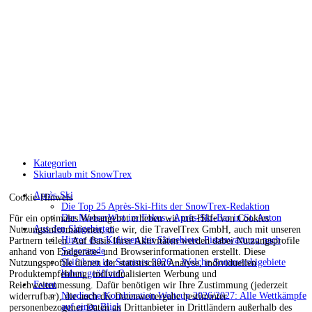
Kategorien
Skiurlaub mit SnowTrex
Après-Ski
Cookie-Hinweis
Die Top 25 Après-Ski-Hits der SnowTrex-Redaktion
Der MooserWirt im Fokus - Après-Ski-Bar in St. Anton
Für ein optimales Webangebot erheben wir mit Hilfe von Cookies
Aus den Skigebieten
Nutzungsinformationen, die wir, die TravelTrex GmbH, auch mit unseren
Hinter den Kulissen der Skigebiete: Pistenwartung nach
Partnern teilen. Auf Basis Ihrer Aktivitäten werden dabei Nutzungsprofile
Saisonende
anhand von Endgeräte- und Browserinformationen erstellt. Diese
Skifahren im Sommer 2026 – Welche Sommerskigebiete
Nutzungsprofile dienen der statistischen Analyse, individuellen
haben geöffnet?
Produktempfehlung, individualisierten Werbung und
Event
Reichweitenmessung. Dafür benötigen wir Ihre Zustimmung (jederzeit
Nordische Kombination Weltcup 2026/2027: Alle Wettkämpfe
widerrufbar), die auch die Datenweitergabe bestimmter
auf einen Blick
personenbezogener Daten an Drittanbieter in Drittländern außerhalb des