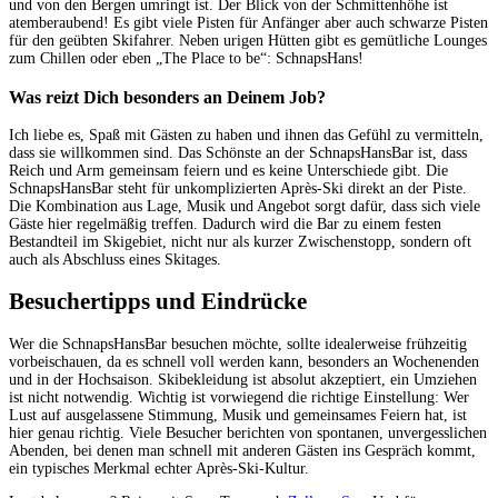
und von den Bergen umringt ist. Der Blick von der Schmittenhöhe ist
atemberaubend! Es gibt viele Pisten für Anfänger aber auch schwarze Pisten
für den geübten Skifahrer. Neben urigen Hütten gibt es gemütliche Lounges
zum Chillen oder eben „The Place to be“: SchnapsHans!
Was reizt Dich besonders an Deinem Job?
Ich liebe es, Spaß mit Gästen zu haben und ihnen das Gefühl zu vermitteln,
dass sie willkommen sind. Das Schönste an der SchnapsHansBar ist, dass
Reich und Arm gemeinsam feiern und es keine Unterschiede gibt. Die
SchnapsHansBar steht für unkomplizierten Après-Ski direkt an der Piste.
Die Kombination aus Lage, Musik und Angebot sorgt dafür, dass sich viele
Gäste hier regelmäßig treffen. Dadurch wird die Bar zu einem festen
Bestandteil im Skigebiet, nicht nur als kurzer Zwischenstopp, sondern oft
auch als Abschluss eines Skitages.
Besuchertipps und Eindrücke
Wer die SchnapsHansBar besuchen möchte, sollte idealerweise frühzeitig
vorbeischauen, da es schnell voll werden kann, besonders an Wochenenden
und in der Hochsaison. Skibekleidung ist absolut akzeptiert, ein Umziehen
ist nicht notwendig. Wichtig ist vorwiegend die richtige Einstellung: Wer
Lust auf ausgelassene Stimmung, Musik und gemeinsames Feiern hat, ist
hier genau richtig. Viele Besucher berichten von spontanen, unvergesslichen
Abenden, bei denen man schnell mit anderen Gästen ins Gespräch kommt,
ein typisches Merkmal echter Après-Ski-Kultur.