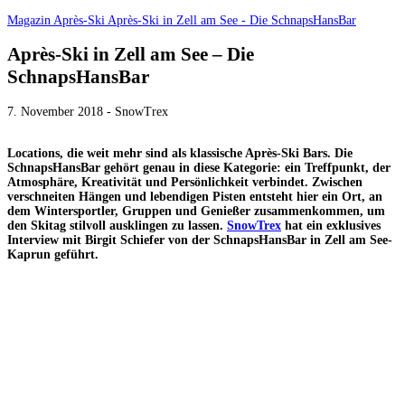
Magazin
Après-Ski
Après-Ski in Zell am See - Die SchnapsHansBar
Après-Ski in Zell am See – Die
SchnapsHansBar
7. November 2018 - SnowTrex
Locations, die weit mehr sind als klassische Après-Ski Bars. Die
SchnapsHansBar gehört genau in diese Kategorie: ein Treffpunkt, der
Atmosphäre, Kreativität und Persönlichkeit verbindet. Zwischen
verschneiten Hängen und lebendigen Pisten entsteht hier ein Ort, an
dem Wintersportler, Gruppen und Genießer zusammenkommen, um
den Skitag stilvoll ausklingen zu lassen.
SnowTrex
hat ein exklusives
Interview mit Birgit Schiefer von der SchnapsHansBar in Zell am See-
Kaprun geführt.