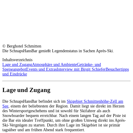
© Berghotel Schmitten
Die SchnapsHansBar genießt Legendenstatus in Sachen Après-Ski.
Inhaltsverzeichnis
Lage und Zugang
Atmosphäre und Ambiente
Getränke- und
Speiseangebot
Events und Extras
Interview mit Birgit Schiefer
Besuchertipps
und Eindrücke
Lage und Zugang
Die SchnapsHansBar befindet sich im
Skigebiet Schmittenhöhe-Zell am
See
, einem der beliebtesten der Region. Damit liegt sie direkt im Herzen
des Wintersportgeschehens und ist sowohl für Skifahrer als auch
Snowboarder bequem erreichbar. Nach einem langen Tag auf der Piste ist
die Bar ein idealer Treffpunkt, um ohne großen Umweg direkt ins Après-
Ski-Vergnügen zu starten. Durch ihre Lage im Skigebiet ist sie primär
tagsüber und am frühen Abend stark frequentiert.