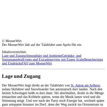
© MooserWirt
Der MooserWirt lädt auf der Talabfahrt zum Après-Ski ein.
Inhaltsverzeichnis
Lage und Zugang
Atmosphäre und Ambiente
Getränke- und
Speisenangebot
Events und Extras
Interview mit Eugen Scalet
Besuchertipps
und Eindrücke
FAQ zum MooserWirt
Lage und Zugang
Der MooserWirt liegt direkt an der Talabfahrt von
St. Anton am Arlberg
,
sodass Skifahrer und Snowboarder fast automatisch dort landen. Nach den
letzten Schwüngen heißt es dort dann: Ski abschnallen, direkt in die Menge
eintauchen und das Kribbeln spüren, wenn die Musik lauter wird und die
Stimmung steigt. Und wer nach der Party noch Energie hat, wechselt später
ganz entspannt hinunter ins Dorf, denn der Weg zurück ins Ortszentrum ist