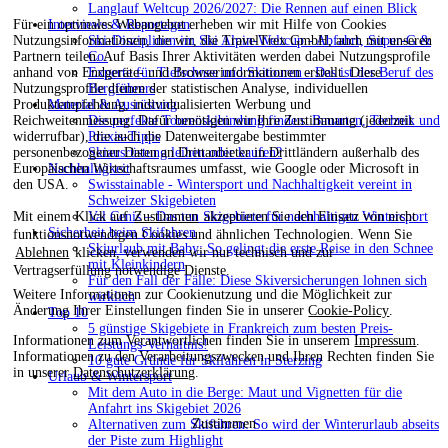
Langlauf Weltcup 2026/2027: Die Rennen auf einen Blick
Für ein optimales Webangebot erheben wir mit Hilfe von Cookies
Interviews & Reportagen
Nutzungsinformationen, die wir, die TravelTrex GmbH, auch mit unseren
Ski-Disziplinen im Ski Alpin-Weltcup - Abfahrt, Super-G &
Partnern teilen. Auf Basis Ihrer Aktivitäten werden dabei Nutzungsprofile
Co.
anhand von Endgeräte- und Browserinformationen erstellt. Diese
Experte für Tiefschnee und Skitouren - Das ist der Beruf des
Nutzungsprofile dienen der statistischen Analyse, individuellen
Bergführers
Produktempfehlung, individualisierten Werbung und
Material & Ausrüstung
Reichweitenmessung. Dafür benötigen wir Ihre Zustimmung (jederzeit
Die perfekte Tourenskibindung finden: Bauarten, Technik und
widerrufbar), die auch die Datenweitergabe bestimmter
Praxis-Tipps
personenbezogener Daten an Drittanbieter in Drittländern außerhalb des
Skiausrüstung leihen oder kaufen?
Europäischen Wirtschaftsraumes umfasst, wie Google oder Microsoft in
Nachhaltigkeit
den USA.
Swisstainable - Wintersport und Nachhaltigkeit vereint in
Schweizer Skigebieten
Mit einem Klick auf
Zustimmen
akzeptieren Sie den Einsatz von nicht
Val Cenis – Das tun Skigebiete für nachhaltigen Wintersport
Sicherheit beim Skifahren
funktionsnotwendigen Cookies und ähnlichen Technologien. Wenn Sie
Skiurlaub mit Baby: So gelingt die erste Reise in den Schnee
Ablehnen
klicken, verwenden wir nur technisch und zur
mit Kleinkindern
Vertragserfüllung notwendige Dienste.
Für den Fall der Fälle: Diese Skiversicherungen lohnen sich
Weitere Informationen zur Cookienutzung und die Möglichkeit zur
wirklich
Änderung Ihrer Einstellungen finden Sie in unserer
Cookie-Policy
.
Top 10
5 günstige Skigebiete in Frankreich zum besten Preis-
Informationen zum Verantwortlichen finden Sie in unserem
Impressum
.
Leistungs-Verhältnis!
Informationen zu den Verarbeitungszwecken und Ihren Rechten finden Sie
10 gute Gründe für Skifahren in Sterzing
in unserer
Datenschutzerklärung
.
Urlaub & Wintersport
Mit dem Auto in die Berge: Maut und Vignetten für die
Anfahrt ins Skigebiet 2026
Zustimmen
Alternativen zum Skifahren: So wird der Winterurlaub abseits
der Piste zum Highlight