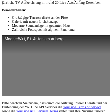
jährliche TV-Aufzeichnung mit rund 20 Live‑Acts Anfang Dezember.
Besonderheiten:
Großzügige Terrasse direkt an der Piste
Galerie mit neuem Lichtkonzept
Moderne Soundanlage im gesamten Haus
Zahlreiche Fotospots mit alpinem Panorama
MooserWirt, St. Anton am Arlberg
Bitte beachten Sie zudem, dass durch die Nutzung unserer Dienste und der
Einbindung der YouTube API Services die
YouTube Terms of Service
sowie die
YouTube API Services Terms
gelten und Ihre Nutzung unserer