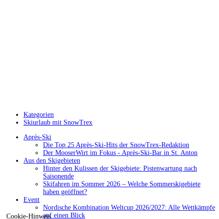
Kategorien
Skiurlaub mit SnowTrex
Après-Ski
Die Top 25 Après-Ski-Hits der SnowTrex-Redaktion
Der MooserWirt im Fokus - Après-Ski-Bar in St. Anton
Aus den Skigebieten
Hinter den Kulissen der Skigebiete: Pistenwartung nach
Saisonende
Skifahren im Sommer 2026 – Welche Sommerskigebiete
haben geöffnet?
Event
Nordische Kombination Weltcup 2026/2027: Alle Wettkämpfe
auf einen Blick
Cookie-Hinweis