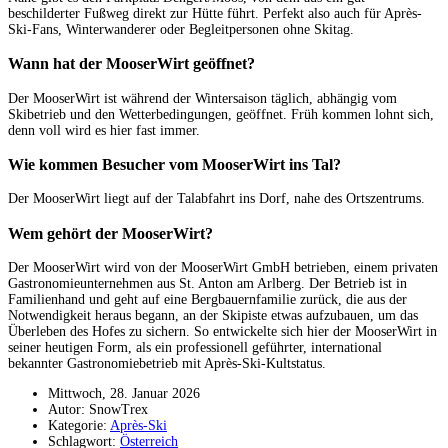
beschilderter Fußweg direkt zur Hütte führt. Perfekt also auch für Après-
Ski-Fans, Winterwanderer oder Begleitpersonen ohne Skitag.
Wann hat der MooserWirt geöffnet?
Der MooserWirt ist während der Wintersaison täglich, abhängig vom
Skibetrieb und den Wetterbedingungen, geöffnet. Früh kommen lohnt sich,
denn voll wird es hier fast immer.
Wie kommen Besucher vom MooserWirt ins Tal?
Der MooserWirt liegt auf der Talabfahrt ins Dorf, nahe des Ortszentrums.
Wem gehört der MooserWirt?
Der MooserWirt wird von der MooserWirt GmbH betrieben, einem privaten
Gastronomieunternehmen aus St. Anton am Arlberg. Der Betrieb ist in
Familienhand und geht auf eine Bergbauernfamilie zurück, die aus der
Notwendigkeit heraus begann, an der Skipiste etwas aufzubauen, um das
Überleben des Hofes zu sichern. So entwickelte sich hier der MooserWirt in
seiner heutigen Form, als ein professionell geführter, international
bekannter Gastronomiebetrieb mit Après-Ski-Kultstatus.
Mittwoch, 28. Januar 2026
Autor: SnowTrex
Kategorie:
Après-Ski
Schlagwort:
Österreich